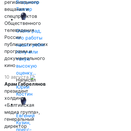
регионального
Владимир
вещания и
Таллер
спецпроектов
Общественного
телевидения
Очень рад,
России
что работы
публицистических
наших ребят
программ и
получили
документального
такую
кино
высокую
оценку…
10 августа
Написал
Арам Габрелянов
Юрий
президент
Костин
холдинга
«Балтийская
медиа группа»,
Евгений
генеральный
Кузин,
директор
пресс-