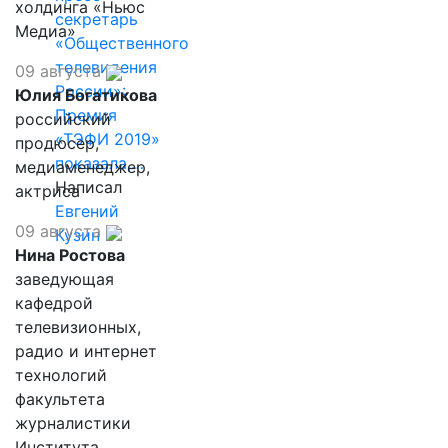
холдинга «Ньюс
секретарь
Медиа»
«Общественного
телевидения
09 августа
России»:
Юлия Богатикова
Премия
российский
«ТЭФИ 2019»
продюсер,
показала,…
медиаменеджер,
Написал
актриса
Евгений
09 августа
Кузин
Нина Ростова
заведующая
кафедрой
телевизионных,
радио и интернет
технологий
факультета
журналистики
Института