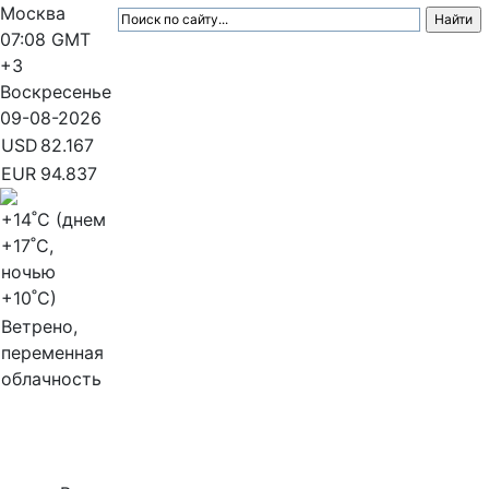
Москва
07:08
GMT
+3
Воскресенье
09-08-2026
USD
82.167
EUR
94.837
+14
˚C (днем
+17
˚C,
ночью
+10
˚C)
Ветрено,
переменная
облачность
МедиаПрофи