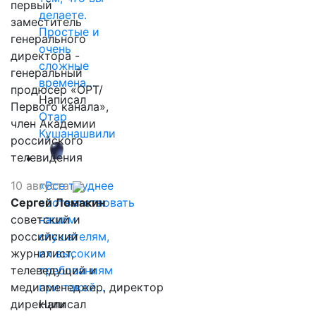
первый
делаете.
заместитель
Простые и
генерального
очень
директора -
сложные
генеральный
времена…
продюсер «ОРТ/
Написал
Первого канала»,
Отар
член Академии
Кушанашвили
российского
телевидения
10 августа
«Все труднее
Сергей Ломакин
соответствовать
советский и
нашим
российский
слушателям,
журналист,
их высоким
телеведущий и
требованиям
медиаменеджер, директор
при такой…
дирекции
Написал