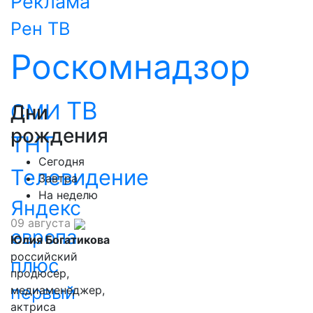
Реклама
Рен ТВ
Роскомнадзор
ТВ
СМИ
Дни
рождения
ТНТ
Сегодня
Телевидение
Завтра
На неделю
Яндекс
09 августа
европа
Юлия Богатикова
российский
плюс
продюсер,
первый
медиаменеджер,
актриса