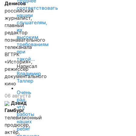
труднее
Денисов
соответствовать
российский
нашим
журналист,
слушателям,
главный
их
редактор
высоким
познавательного
требованиям
телеканала
при
ВГТРК
такой…
«История»,
Написал
режиссёр
Владимир
документального
Таллер
кино
Очень
06 августа
рад,
Дэвид
что
Гамбург
работы
телевизионный
наших
продюсер,
ребят
актёр,
получили