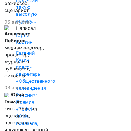
режиссёр,
такую
сценарист
высокую
оценку…
06 августа
Написал
Александр
Юрий
Лебедев
Костин
медиаменеджер,
Евгений
продюсер,
Кузин,
журналист,
пресс-
публицист,
секретарь
философ
«Общественного
08 августа
телевидения
Юлий
России»:
Гусман
Премия
кинорежиссер,
«ТЭФИ
сценарист,
2019»
основатель
показала,
и художественный
…