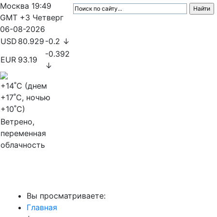
Москва
19:49
GMT +3
Четверг
06-08-2026
USD
80.929
-0.2 ↓
-0.392
EUR
93.19
↓
+14
˚C (днем
+17
˚C, ночью
+10
˚C)
Ветрено,
переменная
облачность
МедиаПрофи
Вы просматриваете:
Главная