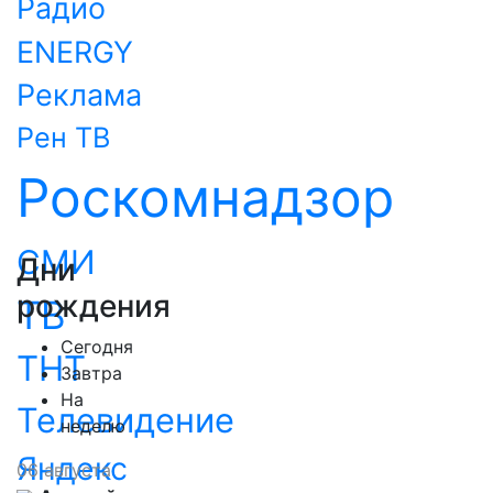
Радио
ENERGY
Реклама
Рен ТВ
Роскомнадзор
СМИ
Дни
рождения
ТВ
Сегодня
ТНТ
Завтра
На
Телевидение
неделю
Яндекс
06 августа