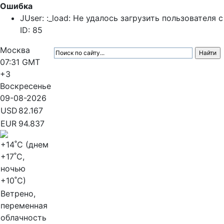
Ошибка
JUser: :_load: Не удалось загрузить пользователя с
ID: 85
Москва
07:31
GMT
+3
Воскресенье
09-08-2026
USD
82.167
EUR
94.837
+14
˚C (днем
+17
˚C,
ночью
+10
˚C)
Ветрено,
переменная
облачность