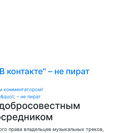
к
Мастерство
Сообщество
Обзор событий
Н
 контакте" – не пират
м комментатором!
 добросовестным
осредником
ого права владельцев музыкальных треков,