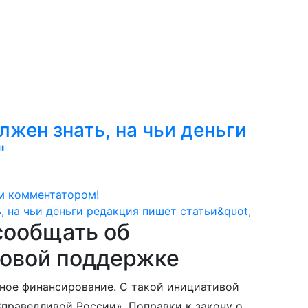
жен знать, на чьи деньги
"
м комментатором!
сообщать об
совой поддержке
ное финансирование. С такой инициативой
праведливой России». Поправки к закону о