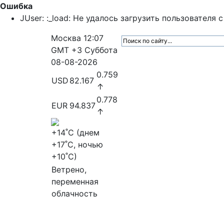
Ошибка
JUser: :_load: Не удалось загрузить пользователя с 
Москва
12:07
GMT +3
Суббота
08-08-2026
0.759
USD
82.167
↑
0.778
EUR
94.837
↑
+14
˚C (днем
+17
˚C, ночью
+10
˚C)
Ветрено,
переменная
облачность