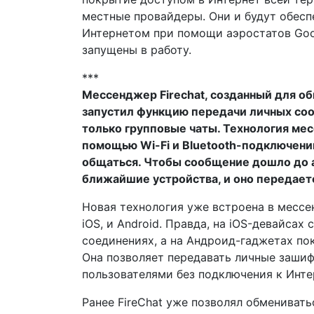
местные провайдеры. Они и будут обесп
Интернетом при помощи аэростатов Goo
запущены в работу.
***
Мессенджер Firechat, созданный для об
запустил функцию передачи личных соо
только групповые чаты. Технология ме
помощью Wi-Fi и Bluetooth-подключени
общаться. Чтобы сообщение дошло до а
ближайшие устройства, и оно передаетс
Новая технология уже встроена в мессе
iOS, и Android. Правда, на iOS-девайсах 
соединениях, а на Андроид-гаджетах по
Она позволяет передавать личные заши
пользователями без подключения к Инте
Ранее FireChat уже позволял обмениват