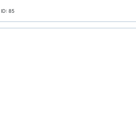
ID: 85
к
Мастерство
Сообщество
Обзор событий
Н