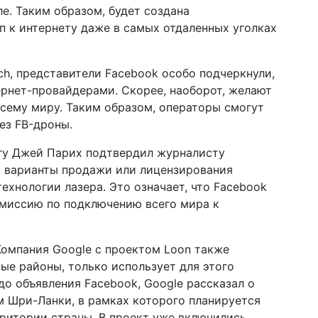
ле. Таким образом, будет создана
п к интернету даже в самых отдаленных уголках
ch, представители Facebook особо подчеркнули,
ернет-провайдерами. Скорее, наоборот, желают
всему миру. Таким образом, операторы смогут
ез FB-дроны.
гу Джей Парих подтвердил журналисту
т варианты продажи или лицензирования
технологии лазера. Это означает, что Facebook
 миссию по подключению всего мира к
 Компания Google с проектом Loon также
ые районы, только использует для этого
до объявления Facebook, Google рассказал о
м Шри-Ланки, в рамках которого планируется
ритории страны. В проект уже включились