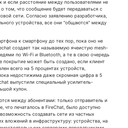
х и если расстояние между пользователями не
 о том, что сообщение будет передаваться с
вой сети. Согласно заявлению разработчика,
льного устройства, все они "общаются" между
тфона к смартфону до тех пор, пока оно не
irechat создает так называемую ячеистую mesh-
едями по Wi-Fi и Bluetooth, а те в свою очередь
е покрытие может быть создано, если клиент
лен всего на 5 процентах устройств,
пока недостижима даже скромная цифра в 5
echat выпустили специальный усилитель-
льшой кулон.
ются между абонентами: только отправитель и
е, что печаталось в FireChat, было доступно
 возможность создавать сети из частных
их вложений в инфраструктуру: устройства, на
 самостоятельными серверами-передатчиками,