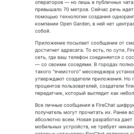
операторов — но лишь в публичных чата
превышало 70 метров. Сейчас речь идет
помощью технологии создания одноранго
компании Open Garden, в ней нет центра
собой.
Приложение посылает сообщение от смар
достигнет адресата. То есть, по сути, F
сеть, где ваш телефон соединяется с сос
— со своими соседями. В городах полно
такого "ячеистого" мессенджера установ
утверждают создатели приложения. Но 
процентов пользователей, создатели fir
передатчик, который выглядит как небо
Все личные сообщения в FireChat шифру
получатель могут прочитать их. Ранее вс
абсолютно всем. Новая разработка дает
мобильных устройств, не требует никак
которых установлен FireChat являются