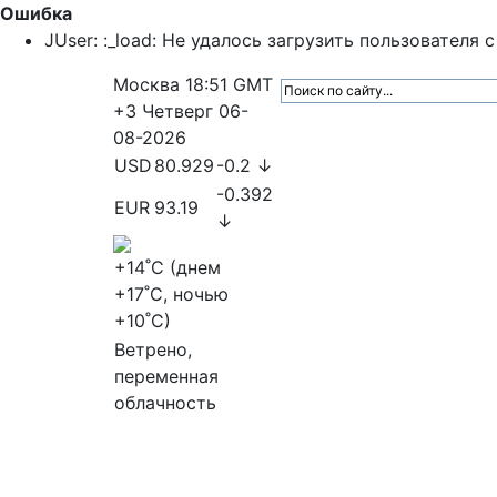
Ошибка
JUser: :_load: Не удалось загрузить пользователя с 
Москва
18:51
GMT
+3
Четверг
06-
08-2026
USD
80.929
-0.2 ↓
-0.392
EUR
93.19
↓
+14
˚C (днем
+17
˚C, ночью
+10
˚C)
Ветрено,
переменная
облачность
МедиаПрофи
Главное
Медиарыно