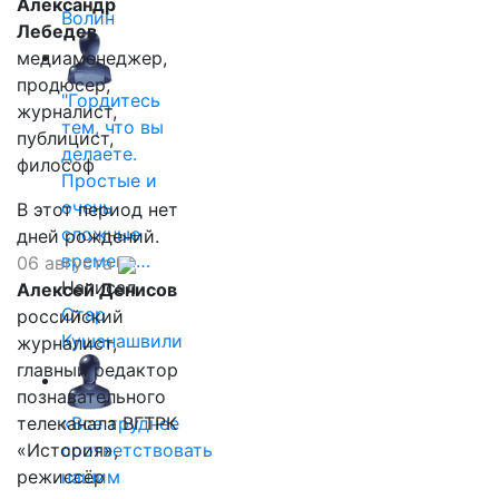
Александр
Волин
Лебедев
медиаменеджер,
продюсер,
"Гордитесь
журналист,
тем, что вы
публицист,
делаете.
философ
Простые и
очень
В этот период нет
сложные
дней рождений.
времена…
06 августа
Написал
Алексей Денисов
Отар
российский
Кушанашвили
журналист,
главный редактор
познавательного
телеканала ВГТРК
«Все труднее
«История»,
соответствовать
режиссёр
нашим