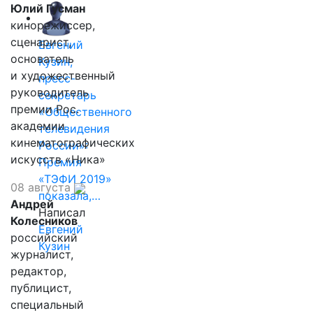
Юлий Гусман
кинорежиссер,
сценарист,
Евгений
основатель
Кузин,
и художественный
пресс-
руководитель
секретарь
премии Рос.
«Общественного
академии
телевидения
кинематографических
России»:
искусств «Ника»
Премия
«ТЭФИ 2019»
08 августа
показала,…
Андрей
Написал
Колесников
Евгений
российский
Кузин
журналист,
редактор,
публицист,
специальный