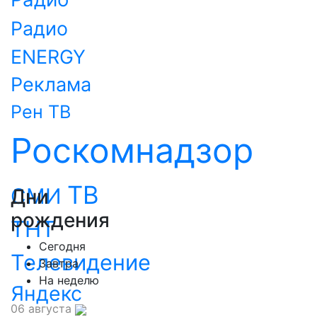
Радио
ENERGY
Реклама
Рен ТВ
Роскомнадзор
ТВ
СМИ
Дни
рождения
ТНТ
Сегодня
Телевидение
Завтра
На неделю
Яндекс
06 августа