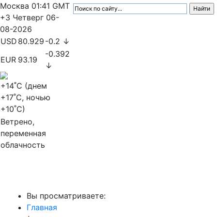
Москва
01:41
GMT
+3
Четверг
06-
08-2026
USD
80.929
-0.2 ↓
-0.392
EUR
93.19
↓
+14
˚C (днем
+17
˚C, ночью
+10
˚C)
Ветрено,
переменная
облачность
МедиаПрофи
Вы просматриваете:
Главная