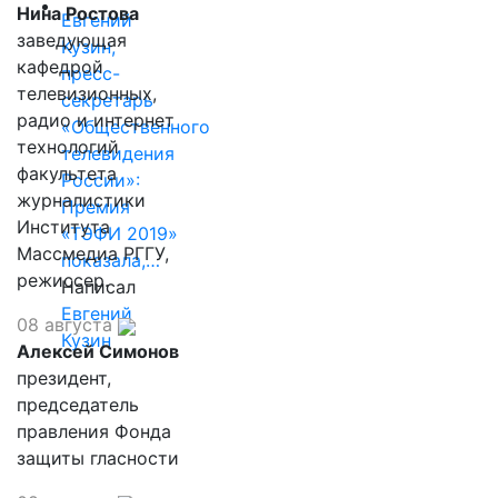
Нина Ростова
Евгений
заведующая
Кузин,
кафедрой
пресс-
телевизионных,
секретарь
радио и интернет
«Общественного
технологий
телевидения
факультета
России»:
журналистики
Премия
Института
«ТЭФИ 2019»
Массмедиа РГГУ,
показала,…
режиссер.
Написал
Евгений
08 августа
Кузин
Алексей Симонов
президент,
председатель
правления Фонда
защиты гласности