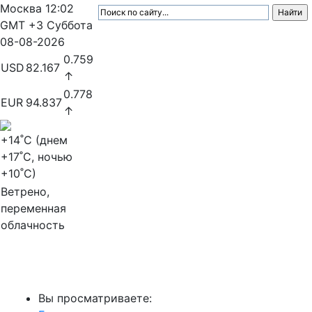
Москва
12:02
GMT +3
Суббота
08-08-2026
0.759
USD
82.167
↑
0.778
EUR
94.837
↑
+14
˚C (днем
+17
˚C, ночью
+10
˚C)
Ветрено,
переменная
облачность
МедиаПрофи
Вы просматриваете: