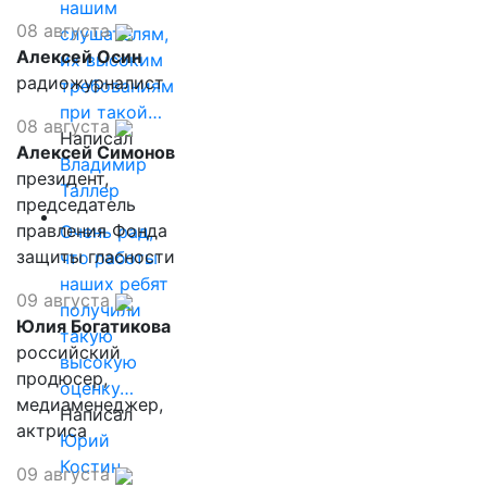
нашим
08 августа
слушателям,
Алексей Осин
их высоким
радиожурналист
требованиям
при такой…
08 августа
Написал
Алексей Симонов
Владимир
президент,
Таллер
председатель
правления Фонда
Очень рад,
защиты гласности
что работы
наших ребят
09 августа
получили
Юлия Богатикова
такую
российский
высокую
продюсер,
оценку…
медиаменеджер,
Написал
актриса
Юрий
Костин
09 августа