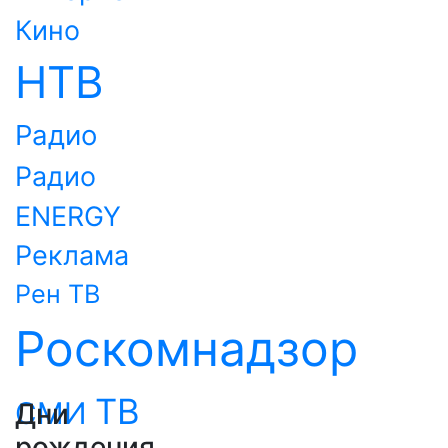
Кино
НТВ
Радио
Радио
ENERGY
Реклама
Рен ТВ
Роскомнадзор
ТВ
СМИ
Дни
рождения