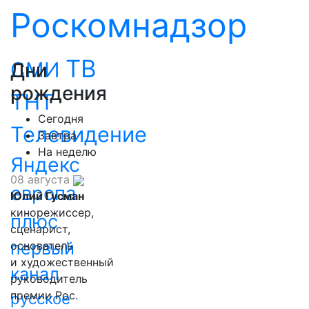
Роскомнадзор
ТВ
СМИ
Дни
рождения
ТНТ
Сегодня
Телевидение
Завтра
На неделю
Яндекс
08 августа
европа
Юлий Гусман
кинорежиссер,
плюс
сценарист,
первый
основатель
и художественный
канал
руководитель
премии Рос.
русское