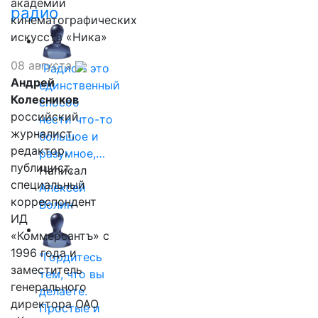
академии
радио
кинематографических
искусств «Ника»
08 августа
"Радио - это
Андрей
единственный
Колесников
способ
российский
нести что-то
журналист,
большое и
редактор,
разумное,…
публицист,
Написал
специальный
Алексей
корреспондент
Волин
ИД
«Коммерсантъ» с
1996 года и
"Гордитесь
заместитель
тем, что вы
генерального
делаете.
директора ОАО
Простые и