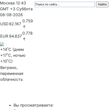
Москва
12:43
GMT +3
Суббота
08-08-2026
0.759
USD
82.167
↑
0.778
EUR
94.837
↑
+14
˚C (днем
+17
˚C, ночью
+10
˚C)
Ветрено,
переменная
облачность
МедиаПрофи
Вы просматриваете: