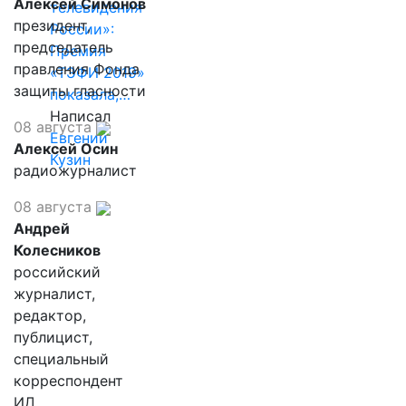
Алексей Симонов
телевидения
президент,
России»:
председатель
Премия
правления Фонда
«ТЭФИ 2019»
защиты гласности
показала,…
Написал
08 августа
Евгений
Алексей Осин
Кузин
радиожурналист
08 августа
Андрей
Колесников
российский
журналист,
редактор,
публицист,
специальный
корреспондент
ИД