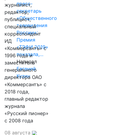
пресс-
журналист,
секретарь
редактор,
«Общественного
публицист,
телевидения
специальный
России»:
корреспондент
Премия
ИД
«ТЭФИ 2019»
«Коммерсантъ» с
показала,…
1996 года и
Написал
заместитель
Евгений
генерального
Кузин
директора ОАО
«Коммерсантъ» с
2018 года,
главный редактор
журнала
«Русский пионер»
с 2008 года
08 августа