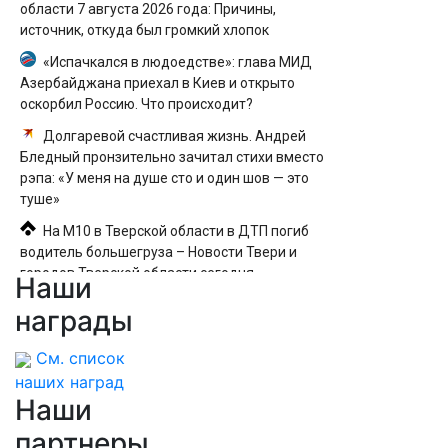
области 7 августа 2026 года: Причины,
источник, откуда был громкий хлопок
«Испачкался в людоедстве»: глава МИД
Азербайджана приехал в Киев и открыто
оскорбил Россию. Что происходит?
Долгаревой счастливая жизнь. Андрей
Бледный пронзительно зачитал стихи вместо
рэпа: «У меня на душе сто и один шов — это
туше»
На М10 в Тверской области в ДТП погиб
водитель большегруза – Новости Твери и
городов Тверской области сегодня -
Наши
Afanasy.biz – Тверские новости. Новости
награды
Твери. Тверь ново
ФСБ задержала более 20 пособников
См. список
украинских кол-центров за
наших наград
кибермошенничество
Наши
партнеры