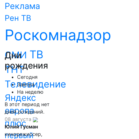
Реклама
Рен ТВ
Роскомнадзор
ТВ
СМИ
Дни
рождения
ТНТ
Сегодня
Телевидение
Завтра
На неделю
Яндекс
В этот период нет
европа
дней рождений.
08 августа
плюс
Юлий Гусман
первый
кинорежиссер,