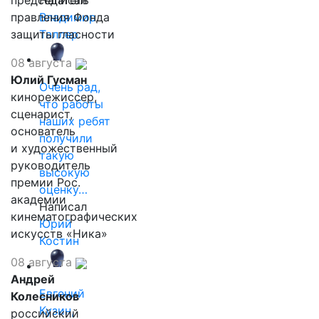
председатель
Написал
правления Фонда
Владимир
защиты гласности
Таллер
08 августа
Юлий Гусман
Очень рад,
кинорежиссер,
что работы
сценарист,
наших ребят
основатель
получили
и художественный
такую
руководитель
высокую
премии Рос.
оценку…
академии
Написал
кинематографических
Юрий
искусств «Ника»
Костин
08 августа
Андрей
Евгений
Колесников
Кузин,
российский