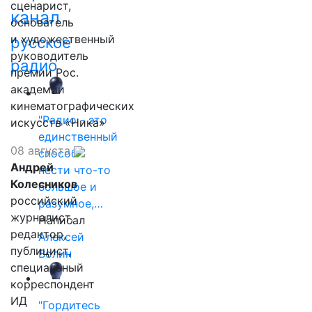
сценарист,
канал
основатель
и художественный
русское
руководитель
радио
премии Рос.
академии
кинематографических
"Радио - это
искусств «Ника»
единственный
08 августа
способ
Андрей
нести что-то
Колесников
большое и
российский
разумное,…
журналист,
Написал
редактор,
Алексей
публицист,
Волин
специальный
корреспондент
ИД
"Гордитесь