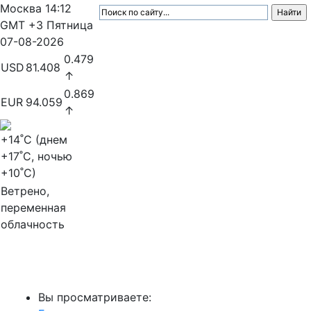
Москва
14:12
GMT +3
Пятница
07-08-2026
0.479
USD
81.408
↑
0.869
EUR
94.059
↑
+14
˚C (днем
+17
˚C, ночью
+10
˚C)
Ветрено,
переменная
облачность
МедиаПрофи
Вы просматриваете: