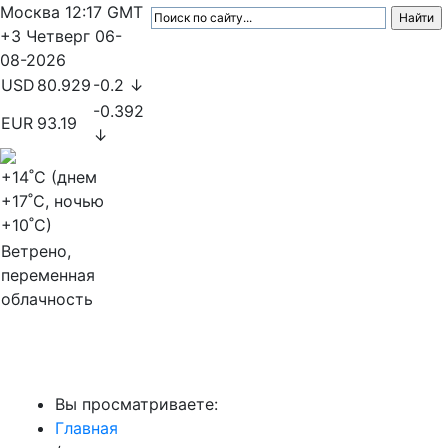
Москва
12:17
GMT
+3
Четверг
06-
08-2026
USD
80.929
-0.2 ↓
-0.392
EUR
93.19
↓
+14
˚C (днем
+17
˚C, ночью
+10
˚C)
Ветрено,
переменная
облачность
МедиаПрофи
Вы просматриваете:
Главная