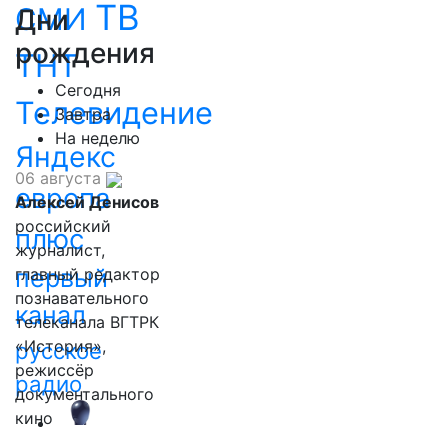
ТВ
СМИ
Дни
рождения
ТНТ
Сегодня
Телевидение
Завтра
На неделю
Яндекс
06 августа
европа
Алексей Денисов
российский
плюс
журналист,
первый
главный редактор
познавательного
канал
телеканала ВГТРК
«История»,
русское
режиссёр
радио
документального
кино