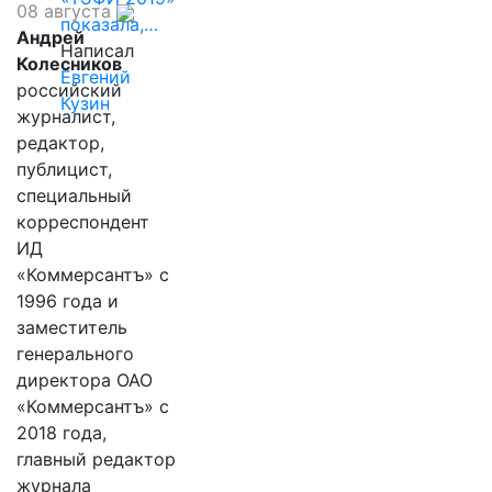
08 августа
показала,…
Андрей
Написал
Колесников
Евгений
российский
Кузин
журналист,
редактор,
публицист,
специальный
корреспондент
ИД
«Коммерсантъ» с
1996 года и
заместитель
генерального
директора ОАО
«Коммерсантъ» с
2018 года,
главный редактор
журнала