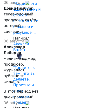
06 августа
"Радио - это
Дэвид Гамбург
единственный
телевизионный
способ
продюсер, актёр,
нести что-то
режиссёр,
большое и
сценарист
разумное,…
Написал
06 августа
Алексей
Александр
Волин
Лебедев
медиаменеджер,
продюсер,
"Гордитесь
журналист,
тем, что вы
публицист,
делаете.
философ
Простые и
очень
В этот период нет
сложные
дней рождений.
времена…
06 августа