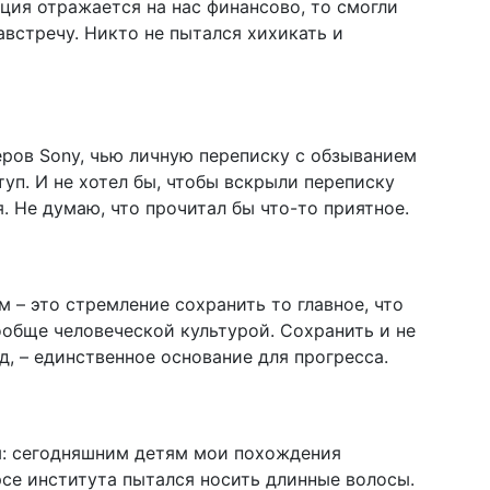
ация отражается на нас финансово, то смогли
австречу. Никто не пытался хихикать и
еров Sony, чью личную переписку с обзыванием
уп. И не хотел бы, чтобы вскрыли переписку
 Не ду­маю, что прочитал бы что-то приятное.
м – это стремление сохранить то главное, что
ообще человеческой культурой. Сохранить и не
д, – единственное основание для прогресса.
м: сегодняшним детям мои похождения
се института пытался носить длинные волосы.