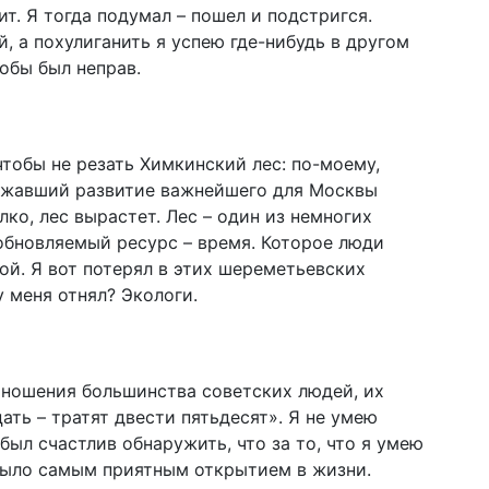
ит. Я тогда подумал – пошел и подстригся.
, а похулиганить я успею где-нибудь в другом
тобы был неправ.
чтобы не резать Химкинский лес: по-моему,
ержавший развитие важнейшего для Москвы
лко, лес вырастет. Лес – один из немногих
обновляемый ресурс – время. Которое люди
вой. Я вот потерял в этих шереметьевских
у меня отнял? Экологи.
тношения большинства советских людей, их
ть – тратят двести пятьдесят». Я не умею
был счастлив обнаружить, что за то, что я умею
о было самым приятным открытием в жизни.