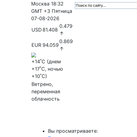
Москва
18:32
GMT +3
Пятница
07-08-2026
0.479
USD
81.408
↑
0.869
EUR
94.059
↑
+14
˚C (днем
+17
˚C, ночью
+10
˚C)
Ветрено,
переменная
облачность
МедиаПрофи
Главное
Медиарыно
Вы просматриваете: