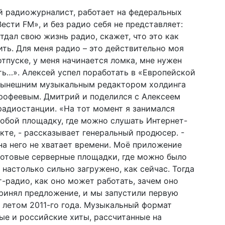
й радиожурналист, работает на федеральных
сти FM», и без радио себя не представляет:
дал свою жизнь радио, скажет, что это как
ить. Для меня радио – это действительно моя
отпуске, у меня начинается ломка, мне нужен
ть…». Алексей успел поработать в «Европейской
с нынешним музыкальным редактором холдинга
рофеевым. Дмитрий и поделился с Алексеем
адиостанции. «На тот момент я занимался
обой площадку, где можно слушать Интернет-
кте, - рассказывает генеральный продюсер. -
на него не хватает времени. Моё приложение
готовые серверные площадки, где можно было
 настолько сильно загружено, как сейчас. Тогда
т-радио, как оно может работать, зачем оно
принял предложение, и мы запустили первую
 летом 2011-го года. Музыкальный формат
е и российские хиты, рассчитанные на