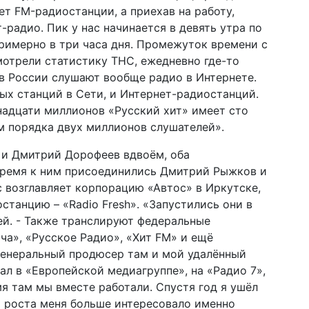
ет FM-радиостанции, а приехав на работу,
-радио. Пик у нас начинается в девять утра по
примерно в три часа дня. Промежуток времени с
мотрели статистику ТНС, ежедневно где-то
в России слушают вообще радио в Интернете.
х станций в Сети, и Интернет-радиостанций.
надцати миллионов «Русский хит» имеет сто
ем порядка двух миллионов слушателей».
 и Дмитрий Дорофеев вдвоём, оба
время к ним присоединились Дмитрий Рыжков и
 возглавляет корпорацию «Автос» в Иркутске,
станцию – «Radio Fresh». «Запустились они в
сей. - Также транслируют федеральные
ча», «Русское Радио», «Хит FM» и ещё
 генеральный продюсер там и мой удалённый
ал в «Европейской медиагруппе», на «Радио 7»,
я там мы вместе работали. Спустя год я ушёл
го роста меня больше интересовало именно