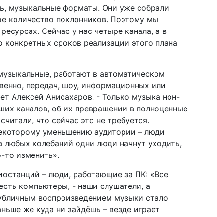
ть, музыкальные форматы. Они уже собрали
ое количество поклонников. Поэтому мы
ресурсах. Сейчас у нас четыре канала, а в
Но конкретных сроков реализации этого плана
музыкальные, работают в автоматическом
венно, передач, шоу, информационных или
ает Алексей Анисахаров. - Только музыка нон-
ших каналов, об их превращении в полноценные
читали, что сейчас это не требуется.
екоторому уменьшению аудитории – люди
а любых колебаний одни люди начнут уходить,
о-то изменить».
останций – люди, работающие за ПК: «Все
 есть компьютеры, - наши слушатели, а
публичным воспроизведением музыки стало
аньше же куда ни зайдёшь – везде играет