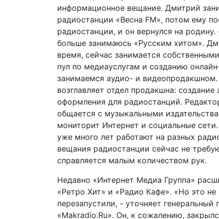
информационное вещание. Дмитрий зан
радиостанции «Весна FM», потом ему по
радиостанции, и он вернулся на родину.
больше занимаюсь «Русским хитом». Дм
время, сейчас занимается собственным
пул по медиауслугам и созданию онлай
занимаемся аудио- и видеопродакшном.
возглавляет отдел продакшна: создание
оформления для радиостанций. Редактор
общается с музыкальными издательствам
мониторит Интернет и социальные сети.
уже много лет работают на разных ради
вещания радиостанции сейчас не требую
справляется малым количеством рук.
Недавно «Интернет Медиа Группа» расши
«Ретро Хит» и «Радио Кафе». «Но это не
перезапустили, - уточняет генеральный
«Makradio.Ru». Он, к сожалению, закрылс