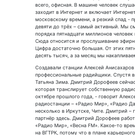
всего, офисная. В машине человек слуша
заходит в Интернет и включает Интернет
московскому времени, а резкий спад - 
девяти до трёх – самый активный. Мы с
порядка пятнадцати миллионов человек 
Сюда относится и прослушивание эфирны
Цифра достаточно большая. От этих пят
десять тысяч, а за месяц мы накаплива
Создавали станции Алексей Анисахаров
профессиональные радийщики. Спустя 
Татьяна Зима. Дмитрий Дорофеев сейчас
которая транслирует собственную радио
октябре прошлого года, - говорит Алек
радиостанции – «Радио Мир», «Радио Да
несколько в Иркутске, Чите. Дмитрий –
партнёр здесь. Дмитрий Дорофеев работ
«Радио Мир», «Весна FM». Какое-то врем
на ВГТРК, потому что в плане карьерно