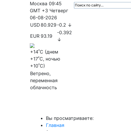
Москва
09:45
GMT +3
Четверг
06-08-2026
USD
80.929
-0.2 ↓
-0.392
EUR
93.19
↓
+14
˚C (днем
+17
˚C, ночью
+10
˚C)
Ветрено,
переменная
облачность
МедиаПрофи
Главное
Медиарыно
Вы просматриваете:
Главная