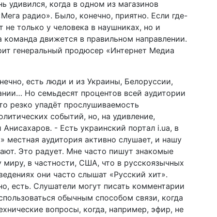
ь удивился, когда в одном из магазинов
ега радио». Было, конечно, приятно. Если где-
 не только у человека в наушниках, но и
ша команда движется в правильном направлении.
орит генеральный продюсер «Интернет Медиа
ечно, есть люди и из Украины, Белоруссии,
ании… Но семьдесят процентов всей аудитории
что резко упадёт прослушиваемость
олитических событий, но, на удивление,
Анисахаров. - Есть украинский портал i.ua, в
» местная аудитория активно слушает, и нашу
шают. Это радует. Мне часто пишут знакомые
 миру, в частности, США, что в русскоязычных
аведениях они часто слышат «Русский хит».
но, есть. Слушатели могут писать комментарии
оспользоваться обычным способом связи, когда
хнические вопросы, когда, например, эфир, не