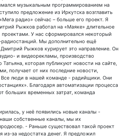
имался музыкальным программированием на
ступило предложение из Иркутска возглавить
 «Мега радио» сейчас – больше его проект. Я
итрий Рыжков работал на «Маяке» длительное
и проектами. У нас сформировался некоторый
н-радиостанций. Мы дополнительно ещё
 Дмитрий Рыжков курирует это направление. Он
 аудио- и видеорекламы, производство
 Татьяна, которая публикуют новости на сайте,
и, получает от них последние новости,
 Все люди в нашей команде - радийщики. Они
останциях». Благодаря автоматизации процесса
т больших временных затрат, команда
рилась, у неё появились новые каналы -
 наши собственные каналы, мы их
 продюсер. - Раньше существовал такой проект
я из-за недостатка денег. Я предложил