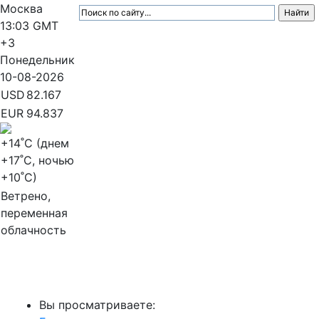
Москва
13:03
GMT
+3
Понедельник
10-08-2026
USD
82.167
EUR
94.837
+14
˚C (днем
+17
˚C, ночью
+10
˚C)
Ветрено,
переменная
облачность
МедиаПрофи
Вы просматриваете: