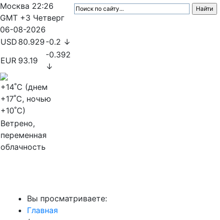
Москва
22:26
GMT +3
Четверг
06-08-2026
USD
80.929
-0.2 ↓
-0.392
EUR
93.19
↓
+14
˚C (днем
+17
˚C, ночью
+10
˚C)
Ветрено,
переменная
облачность
МедиаПрофи
Вы просматриваете:
Главная