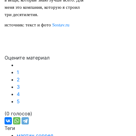
в вещи, которые знаю лучше всего. Для
меня это компания, которую я строил
три десятилетия.
источник: текст и фото
Sostav.ru
Оцените материал
1
2
3
4
5
(0 голосов)
Теги
мартин соррел