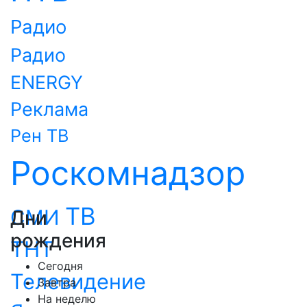
Радио
Радио
ENERGY
Реклама
Рен ТВ
Роскомнадзор
ТВ
СМИ
Дни
рождения
ТНТ
Сегодня
Телевидение
Завтра
На неделю