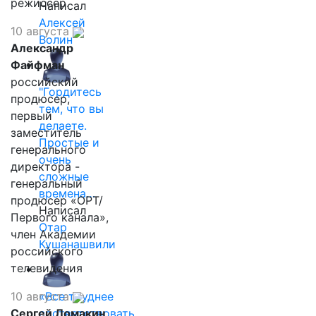
режиссер.
Написал
Алексей
10 августа
Волин
Александр
Файфман
российский
"Гордитесь
продюсер,
тем, что вы
первый
делаете.
заместитель
Простые и
генерального
очень
директора -
сложные
генеральный
времена…
продюсер «ОРТ/
Написал
Первого канала»,
Отар
член Академии
Кушанашвили
российского
телевидения
10 августа
«Все труднее
Сергей Ломакин
соответствовать