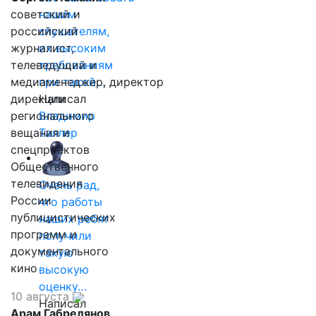
советский и
нашим
российский
слушателям,
журналист,
их высоким
телеведущий и
требованиям
медиаменеджер, директор
при такой…
дирекции
Написал
регионального
Владимир
вещания и
Таллер
спецпроектов
Общественного
телевидения
Очень рад,
России
что работы
публицистических
наших ребят
программ и
получили
документального
такую
кино
высокую
оценку…
10 августа
Написал
Арам Габрелянов