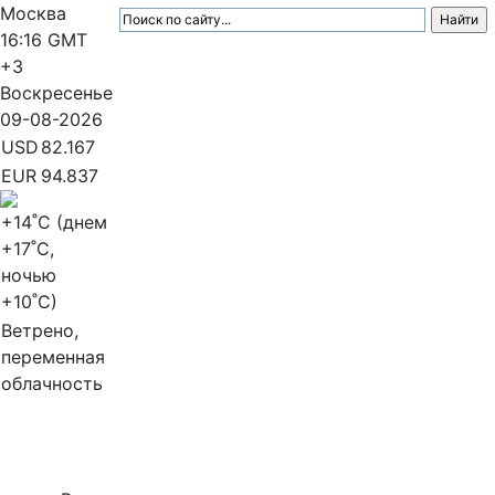
Москва
16:16
GMT
+3
Воскресенье
09-08-2026
USD
82.167
EUR
94.837
+14
˚C (днем
+17
˚C,
ночью
+10
˚C)
Ветрено,
переменная
облачность
МедиаПрофи