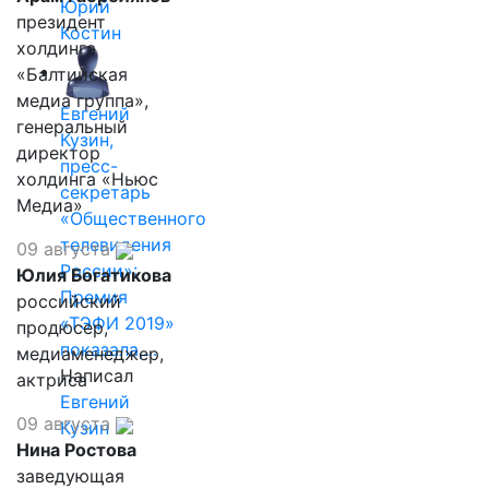
Юрий
президент
Костин
холдинга
«Балтийская
медиа группа»,
Евгений
генеральный
Кузин,
директор
пресс-
холдинга «Ньюс
секретарь
Медиа»
«Общественного
телевидения
09 августа
России»:
Юлия Богатикова
Премия
российский
«ТЭФИ 2019»
продюсер,
показала,…
медиаменеджер,
Написал
актриса
Евгений
09 августа
Кузин
Нина Ростова
заведующая