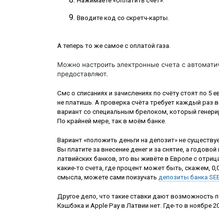
Нажимаете «Оплатить счёт».
Вводите код со скретч-карты.
А теперь то же самое с оплатой газа.
Можно настроить электронные счета с автоматич
предоставляют.
Смс о списаниях и зачислениях по счёту стоят по 5 
не платишь. А проверка счёта требует каждый раз в
вариант со специальным брелоком, который генериру
По крайней мере, так в моём банке.
Вариант «положить деньги на депозит» не существует
Вы платите за внесение денег и за снятие, а годовой
латвийских банков, это вы живёте в Европе с отриц
какие-то счета, где процент может быть, скажем, 0
смысла, можете сами поизучать
депозиты банка SE
Другое дело, что такие ставки дают возможность по
Кэшбэка и Apple Pay в Латвии нет. Где-то в ноябре 2