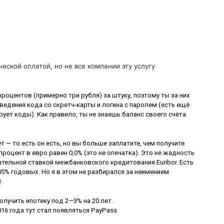
еской оплатой, но не все компании эту услугу
евроцентов (примерно три рубля) за штуку, поэтому ты за них
ведения кода со скретч-карты и логина с паролем (есть ещё
ет коды). Как правило, ты не знаешь баланс своего счёта.
 — то есть он есть, но вы больше заплатите, чем получите.
 процент в евро равен 0,0% (это не опечатка). Это не жадность
ательной ставкой межбанковского кредитования Euribor. Есть
,05% годовых. Но я в этом не разбирался за неимением
B
.
лучить ипотеку под 2—3% на 20 лет.
016 года тут стал появляться PayPass.