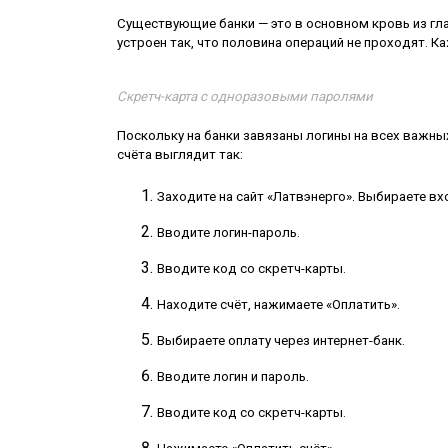
Существующие банки — это в основном кровь из глаз
устроен так, что половина операций не проходят. К
Скретч-карта с одноразовыми паролями
Поскольку на банки завязаны логины на всех важных 
счёта выглядит так:
Заходите на сайт «Латвэнерго». Выбираете вх
Вводите логин-пароль.
Вводите код со скретч-карты.
Находите счёт, нажимаете «Оплатить».
Выбираете оплату через интернет-банк.
Вводите логин и пароль.
Вводите код со скретч-карты.