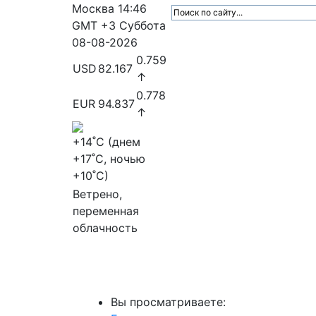
Москва
14:46
GMT +3
Суббота
08-08-2026
0.759
USD
82.167
↑
0.778
EUR
94.837
↑
+14
˚C (днем
+17
˚C, ночью
+10
˚C)
Ветрено,
переменная
облачность
МедиаПрофи
Главное
Медиарыно
Вы просматриваете: