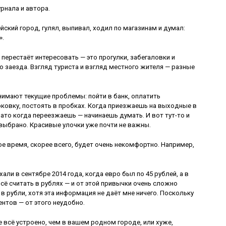
рнала и автора.
ский город, гулял, выпивал, ходил по магазинам и думал:
».
 перестаёт интересовать — это прогулки, забегаловки и
о заезда. Взгляд туриста и взгляд местного жителя — разные
нимают текущие проблемы: пойти в банк, оплатить
ковку, постоять в пробках. Когда приезжаешь на выходные в
Зато когда переезжаешь — начинаешь думать. И вот тут-то и
выбрано. Красивые улочки уже почти не важны.
е время, скорее всего, будет очень некомфортно. Например,
ли в сентябре 2014 года, когда евро был по 45 рублей, а в
сё считать в рублях — и от этой привычки очень сложно
в рубли, хотя эта информация не даёт мне ничего. Поскольку
нтов — от этого неудобно.
е всё устроено, чем в вашем родном городе, или хуже,