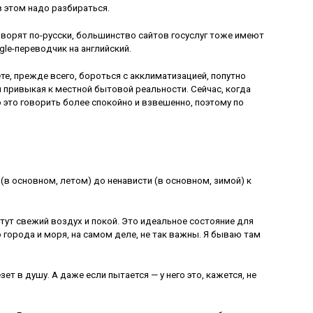
в этом надо разбираться.
 говорят по-русски, большинство сайтов госуслуг тоже имеют
gle-переводчик на английский.
ете, прежде всего, бороться с акклиматизацией, попутно
 привыкая к местной бытовой реальности. Сейчас, когда
 это говорить более спокойно и взвешенно, поэтому по
(в основном, летом) до ненависти (в основном, зимой) к
о тут свежий воздух и покой. Это идеальное состояние для
о города и моря, на самом деле, не так важны. Я бываю там
зет в душу. А даже если пытается — у него это, кажется, не