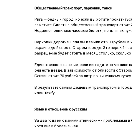
Общественный транспорт, парковки, такси
Рига — бедный город, но если вы хотите прокатиться
заметите. Билет на общественный транспорт стоит 2 
Недавно появились часовые билеты, но для них нуж
Парковки дорогие. Если вы взвыли от 200 рублей в ч
окраине до 5 евро в Старом городе. Это первый час
разрешение будет стоить в месяц столько, сколько в
Единственное спасение, если вы ездите на машине н
они есть везде. В зависимости от близости к Старо
Бензин стоит 70 рублей за литр по нынешнему курсу.
В результате самым дешёвым транспортом в городе о
клон Taxify.
Язык и отношение к русским
За два года ни с какими этническими проблемами в б
хотя она и болезненная.