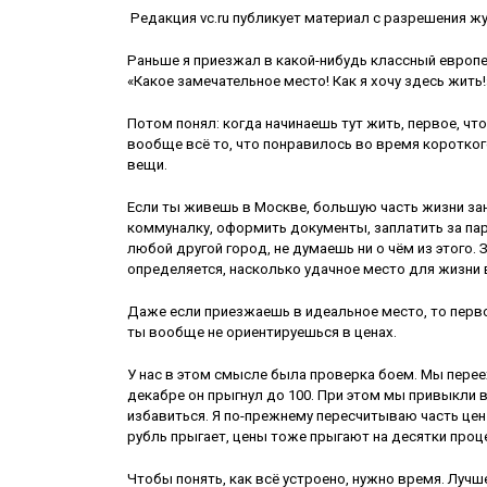
Редакция vc.ru публикует материал с разрешения жу
Раньше я приезжал в какой-нибудь классный европей
«Какое замечательное место! Как я хочу здесь жить!
Потом понял: когда начинаешь тут жить, первое, что
вообще всё то, что понравилось во время коротког
вещи.
Если ты живешь в Москве, большую часть жизни за
коммуналку, оформить документы, заплатить за пар
любой другой город, не думаешь ни о чём из этого. 
определяется, насколько удачное место для жизни 
Даже если приезжаешь в идеальное место, то перво
ты вообще не ориентируешься в ценах.
У нас в этом смысле была проверка боем. Мы перееха
декабре он прыгнул до 100. При этом мы привыкли в
избавиться. Я по-прежнему пересчитываю часть цен 
рубль прыгает, цены тоже прыгают на десятки проце
Чтобы понять, как всё устроено, нужно время. Лучш