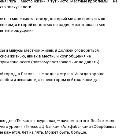
ня Рига — место жизни, я тут никто, местные проблемы — не
то плачу налоги.
ить в маленьком городе, который можно проехать на
пешком, а второй новостью по радио может оказаться
риятные ощущения.
сы и минусы местной жизни, я должен оговориться,
ской жизнью, никак в местный круг общения не
примерно всего (поэтому постараюсь их не давать).
ой город, а Латвия — не родная страна. Иногда хорошо
 любви и ненависти, а в некотором нейтральном для
ался для «Тинькофф-журнала», — начнём с этого. Знайте: мало
Ничего уровня «Тинькофф-банка», «Альфабанка» и «Сбербанка»
не кажется, лет на пять. Может быть, больше.