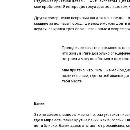
Отдельная приятная деталь — жить экспатом. Для ме
мои проблемы. Я интересую государство лишь тем, ч
Другая совершенно непривычная для меня вещь — ж
машине за полчаса. Город, где везде можно дойти 
неудачная кража трёх ёлок — это новые и скорее п
Прежде чем начать перечислять плю
что живу в Риге довольно специфиче
встроен и могу ошибаться в оценках 
Мне приятно, что Рига — не мой родн
пожить не там, где ты всё знаешь до
тебя месте.
Банки
Это не самое главное в жизни, но, раз уж текст пис
где в мире есть такие крутые банки, как в России. 
нет и близко. Банки здесь отстают от российских, м