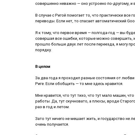
совершенно неважно — оно устроено по-другому, и 
В случае с Ригой помогает то, что практически все
переводы. Если нет, то спасает автоматический Goo
Я к тому, что первое время — полгода-год — вы буд
совершая все ошибки, которые можно совершить, и
прошло больше двух лет после переезда, я могу про
порядку.
В целом
За два года я проходил разные состояния от любви 
Риге. Если обобщить — то мне здесь нравится.
Мне нравится, что тут тихо, что тут мало машин, чт
работы. Да, тут скучновато, а плюсы, вроде Старог
раз в год и летом.
Зато тут ничего не мешает жить, и государство не ле
очень получается.