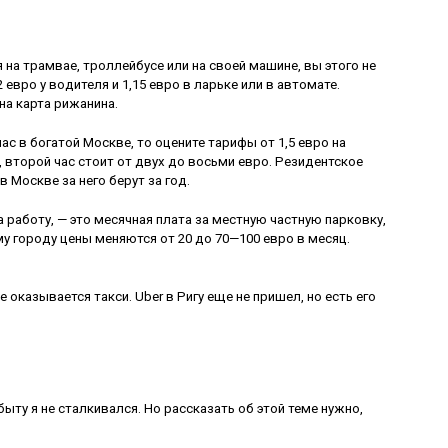
 на трамвае, троллейбусе или на своей машине, вы этого не
евро у водителя и 1,15 евро в ларьке или в автомате.
на карта рижанина.
ас в богатой Москве, то оцените тарифы от 1,5 евро на
, второй час стоит от двух до восьми евро. Резидентское
 Москве за него берут за год.
а работу, — это месячная плата за местную частную парковку,
му городу цены меняются от 20 до 70—100 евро в месяц.
казывается такси. Uber в Ригу еще не пришел, но есть его
ыту я не сталкивался. Но рассказать об этой теме нужно,