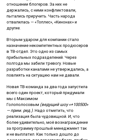
отношении блогеров. За них не
держались, с ними конфликтовали,
пытались приручить. Часть народа
отвалилась — «Топлес», «Кинонах» и
другие.
Вторым ударом для компании стало
назначение некомпетентных продюсеров
в ТВ-отдел. Это одно из самых
прибыльных подразделений. Через
полгода мы забили тревогу. Новые
разработки каналами не утверждались, а
повлиять на ситуацию нам не давали.
Новая ТВ-команда за два года запустила
всего один проект, который придумали
мы с Максимом
Голополосовым
(ведущий шоу «+100500»
— прим. ред.)
. Надо отметить, что
реализация была чудовищной. И, что
более удивительно, моё вознаграждение
за программу прошлый менеджмент так
и не выплатил. Как только дошло до