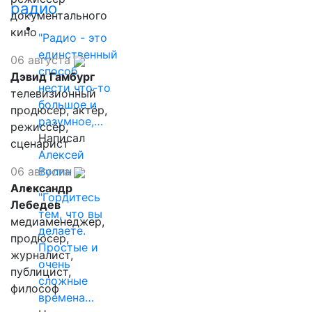
радио
документального
кино
"Радио - это
единственный
06 августа
способ
Дэвид Гамбург
нести что-то
телевизионный
большое и
продюсер, актёр,
разумное,…
режиссёр,
Написал
сценарист
Алексей
Волин
06 августа
Александр
"Гордитесь
Лебедев
тем, что вы
медиаменеджер,
делаете.
продюсер,
Простые и
журналист,
очень
публицист,
сложные
философ
времена…