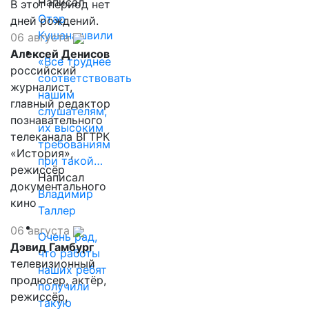
Написал
В этот период нет
Отар
дней рождений.
Кушанашвили
06 августа
Алексей Денисов
«Все труднее
российский
соответствовать
журналист,
нашим
главный редактор
слушателям,
познавательного
их высоким
телеканала ВГТРК
требованиям
«История»,
при такой…
режиссёр
Написал
документального
Владимир
кино
Таллер
06 августа
Очень рад,
Дэвид Гамбург
что работы
телевизионный
наших ребят
продюсер, актёр,
получили
режиссёр,
такую