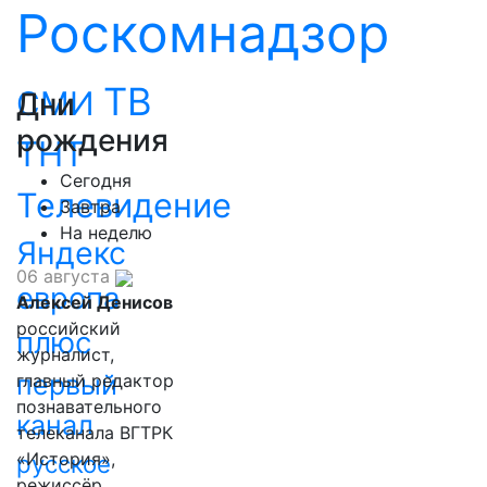
Роскомнадзор
ТВ
СМИ
Дни
рождения
ТНТ
Сегодня
Телевидение
Завтра
На неделю
Яндекс
06 августа
европа
Алексей Денисов
российский
плюс
журналист,
первый
главный редактор
познавательного
канал
телеканала ВГТРК
«История»,
русское
режиссёр