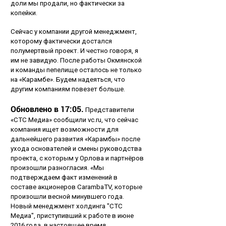
доли мы продали, но фактически за
копейки.
Сейчас у компании другой менеджмент,
которому фактически достался
полумертвый проект. И честно говоря, я
им не завидую. После работы Окмянской
и команды пепелище осталось не только
на «Карамбе». Будем надеяться, что
другим компаниям повезет больше.
Обновлено в 17:05.
Представители
«СТС Медиа» сообщили vc.ru, что сейчас
компания ищет возможности для
дальнейшего развития «Карамбы» после
ухода основателей и смены руководства
проекта, с которым у Орлова и партнёров
произошли разногласия. «Мы
подтверждаем факт изменений в
составе акционеров CarambaTV, которые
произошли весной минувшего года.
Новый менеджмент холдинга "СТС
Медиа", приступивший к работе в июне
2016 года, в настоящее время