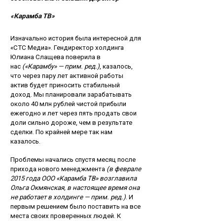
«Карамба ТВ»
Изначально история была интересной для
«СТС Медиа». Гендиректор холдинга
Юлиана Слащева поверила в
нас
(«Карамбу» — прим. ред.)
, казалось,
что через пару лет активной работы
актив будет приносить стабильный
доход. Мы планировали зарабатывать
около 40 млн рублей чистой прибыли
ежегодно и лет через пять продать свои
доли сильно дороже, чем в результате
сделки. По крайней мере так нам
казалось.
Проблемы начались спустя месяц после
прихода нового менеджмента
(в феврале
2015 года ООО «Карамба ТВ» возглавила
Ольга Окмянская, в настоящее время она
не работает в холдинге — прим. ред.)
. И
первым решением было поставить на все
места своих проверенных людей. К