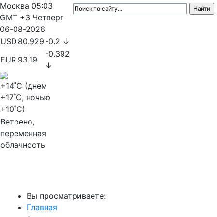
Москва
05:03
GMT +3
Четверг
06-08-2026
USD
80.929
-0.2 ↓
-0.392
EUR
93.19
↓
+14
˚C (днем
+17
˚C, ночью
+10
˚C)
Ветрено,
переменная
облачность
МедиаПрофи
Вы просматриваете:
Главная