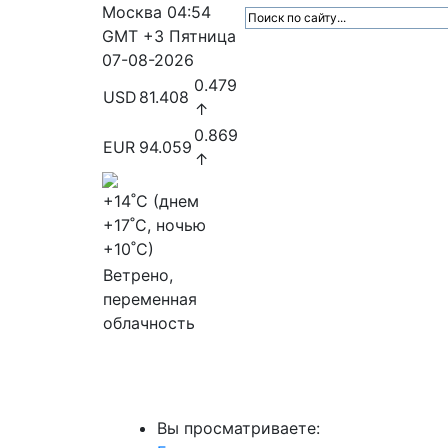
Москва
04:54
GMT +3
Пятница
07-08-2026
0.479
USD
81.408
↑
0.869
EUR
94.059
↑
+14
˚C (днем
+17
˚C, ночью
+10
˚C)
Ветрено,
переменная
облачность
МедиаПрофи
Главное
Медиарыно
Вы просматриваете: