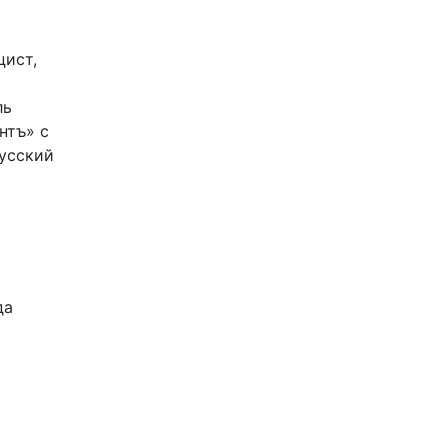
цист,
ль
нтъ» с
Русский
да