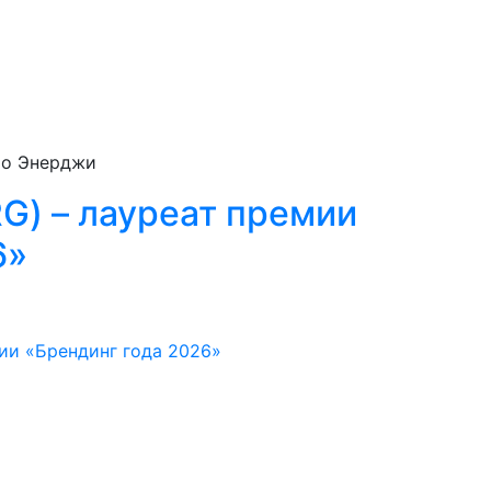
ио Энерджи
) – лауреат премии
6»