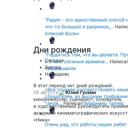
"Радио - это единственный способ 
что-то большое и разумное,…
Напи
Алексей Волин
Дни
рождения
"Гордитесь тем, что вы делаете. П
Сегодня
и очень сложные времена…
Написа
Завтра
Кушанашвили
На неделю
В этот период нет дней рождений.
«Все труднее соответствовать наш
08 августа
Юлий Гусман
слушателям, их высоким требовани
кинорежиссер, сценарист, основатель
такой…
Написал
Владимир Таллер
и художественный руководитель премии
академии кинематографических искусст
«Ника»
Очень рад, что работы наших ребят