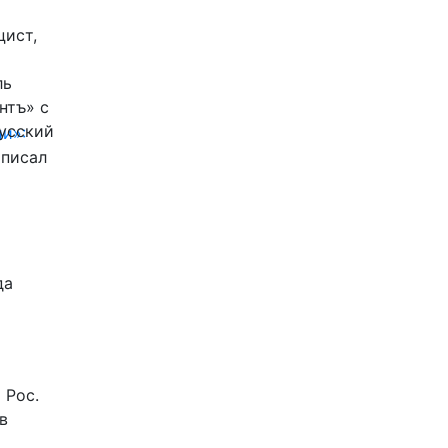
цист,
ль
нтъ» с
Русский
и»:
писал
да
 Рос.
в