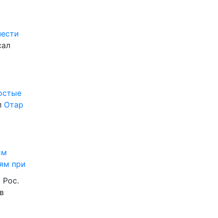
нести
сал
ростые
л
Отар
им
ям при
 Рос.
в