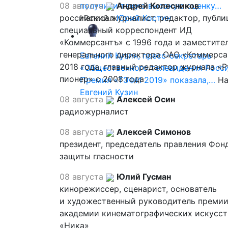
08 августа
получили такую высокую оценку…
Андрей Колесников
российский журналист, редактор, публи
Написал
Юрий Костин
специальный корреспондент ИД
«Коммерсантъ» с 1996 года и заместите
генерального директора ОАО «Коммерса
Евгений Кузин, пресс-секретарь
2018 года, главный редактор журнала «
«Общественного телевидения Росси
пионер» с 2008 года
Премия «ТЭФИ 2019» показала,…
На
Евгений Кузин
08 августа
Алексей Осин
радиожурналист
08 августа
Алексей Симонов
президент, председатель правления Фон
защиты гласности
08 августа
Юлий Гусман
кинорежиссер, сценарист, основатель
и художественный руководитель премии
академии кинематографических искусст
«Ника»