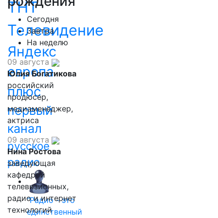
рождения
ТНТ
Сегодня
Телевидение
Завтра
На неделю
Яндекс
09 августа
европа
Юлия Богатикова
российский
плюс
продюсер,
первый
медиаменеджер,
актриса
канал
09 августа
русское
Нина Ростова
радио
заведующая
кафедрой
телевизионных,
радио и интернет
"Радио - это
технологий
единственный