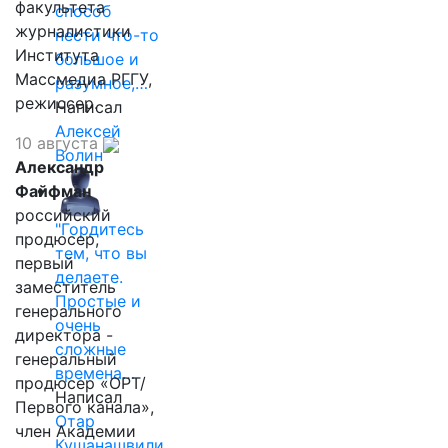
факультета
способ
журналистики
нести что-то
Института
большое и
Массмедиа РГГУ,
разумное,…
режиссер.
Написал
Алексей
10 августа
Волин
Александр
Файфман
российский
"Гордитесь
продюсер,
тем, что вы
первый
делаете.
заместитель
Простые и
генерального
очень
директора -
сложные
генеральный
времена…
продюсер «ОРТ/
Написал
Первого канала»,
Отар
член Академии
Кушанашвили