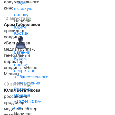
документального
такую
кино
высокую
оценку…
10 августа
Написал
Арам Габрелянов
Юрий
президент
Костин
холдинга
«Балтийская
медиа группа»,
Евгений
генеральный
Кузин,
директор
пресс-
холдинга «Ньюс
секретарь
Медиа»
«Общественного
телевидения
09 августа
России»:
Юлия Богатикова
Премия
российский
«ТЭФИ 2019»
продюсер,
показала,…
медиаменеджер,
Написал
актриса