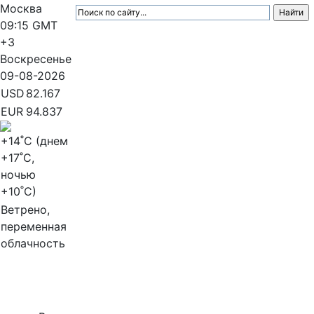
Москва
09:15
GMT
+3
Воскресенье
09-08-2026
USD
82.167
EUR
94.837
+14
˚C (днем
+17
˚C,
ночью
+10
˚C)
Ветрено,
переменная
облачность
МедиаПрофи