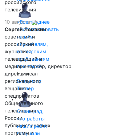
российского
телевидения
10 августа
«Все труднее
Сергей Ломакин
соответствовать
советский и
нашим
российский
слушателям,
журналист,
их высоким
телеведущий и
требованиям
медиаменеджер, директор
при такой…
дирекции
Написал
регионального
Владимир
вещания и
Таллер
спецпроектов
Общественного
телевидения
Очень рад,
России
что работы
публицистических
наших ребят
программ и
получили