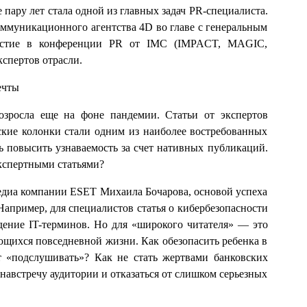
ару лет стала одной из главных задач PR-специалиста.
оммуникационного агентства 4D во главе с генеральным
частие в конференции PR от IMC (IMPACT, MAGIC,
спертов отрасли.
ечты
возросла еще на фоне пандемии. Статьи от экспертов
ские колонки стали одним из наиболее востребованных
 повысить узнаваемость за счет нативных публикаций.
экспертными статьями?
едиа компании ESET Михаила Бочарова, основой успеха
апример, для специалистов статья о кибербезопасности
дение IT-терминов. Но для «широкого читателя» — это
ющихся повседневной жизни. Как обезопасить ребенка в
 «подслушивать»? Как не стать жертвами банковских
навстречу аудитории и отказаться от слишком серьезных