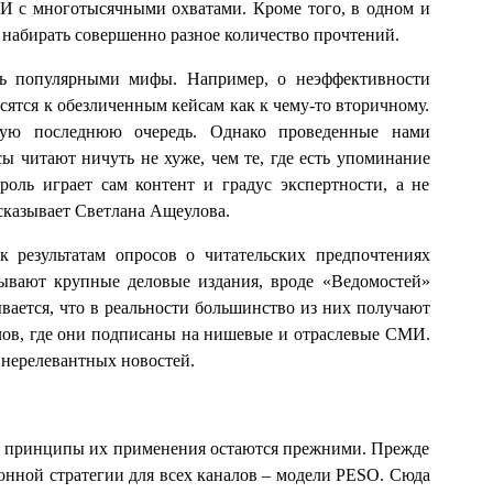
И с многотысячными охватами. Кроме того, в одном и
набирать совершенно разное количество прочтений.
ть популярными мифы. Например, о неэффективности
ятся к обезличенным кейсам как к чему-то вторичному.
ую последнюю очередь. Однако проведенные нами
ы читают ничуть не хуже, чем те, где есть упоминание
роль играет сам контент и градус экспертности, а не
сказывает Светлана Ащеулова.
 результатам опросов о читательских предпочтениях
ывают крупные деловые издания, вроде «Ведомостей»
вается, что в реальности большинство из них получают
алов, где они подписаны на нишевые и отраслевые СМИ.
я нерелевантных новостей.
но принципы их применения остаются прежними. Прежде
онной стратегии для всех каналов – модели PESO. Сюда