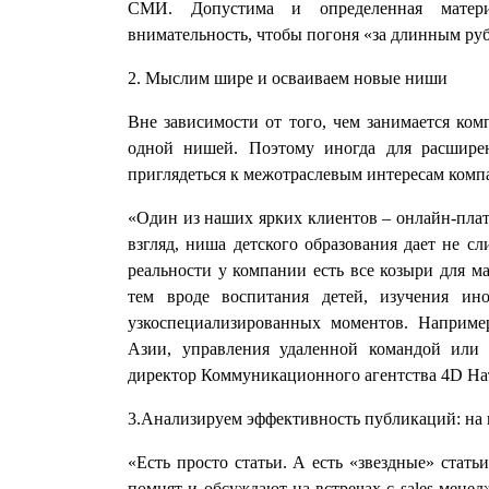
СМИ. Допустима и определенная матери
внимательность, чтобы погоня «за длинным рубл
2. Мыслим шире и осваиваем новые ниши
Вне зависимости от того, чем занимается комп
одной нишей. Поэтому иногда для расшире
приглядеться к межотраслевым интересам комп
«Один из наших ярких клиентов – онлайн-плат
взгляд, ниша детского образования дает не с
реальности у компании есть все козыри для 
тем вроде воспитания детей, изучения и
узкоспециализированных моментов. Наприм
Азии, управления удаленной командой или м
директор Коммуникационного агентства 4D Нат
3.Анализируем эффективность публикаций: на п
«Есть просто статьи. А есть «звездные» стать
помнят и обсуждают на встречах с sales-мене