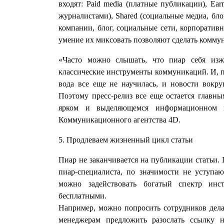
входят: Paid media (платные публикации), Ear
журналистами), Shared (социальные медиа, бл
компании, блог, социальные сети, корпоратив
умение их миксовать позволяют сделать комм
«Часто можно слышать, что пиар себя изж
классические инструменты коммуникаций. И, пр
вода все еще не научилась, и новости вокр
Поэтому пресс-релиз все еще остается главны
ярком и выделяющемся информационном по
Коммуникационного агентства 4D.
5. Продлеваем жизненный цикл статьи
Пиар не заканчивается на публикации статьи. 
пиар-специалиста, по значимости не уступа
можно задействовать богатый спектр инс
бесплатными.
Например, можно попросить сотрудников делат
менеджерам предложить разослать ссылку 