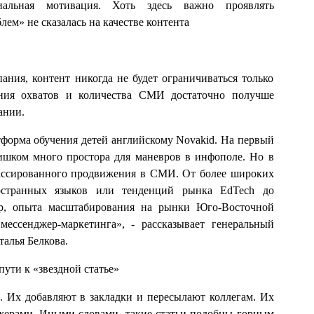
альная мотивация. Хоть здесь важно проявлять
ем» не сказалась на качестве контента
ания, контент никогда не будет ограничиваться только
ния охватов и количества СМИ достаточно получше
ании.
форма обучения детей английскому Novakid. На первый
лишком много простора для маневров в инфополе. Но в
массированного продвижения в СМИ. От более широких
ностранных языков или тенденций рынка EdTech до
ер, опыта масштабирования на рынки Юго-Восточной
ессенджер-маркетинга», - рассказывает генеральный
алья Белкова.
ути к «звездной статье»
и. Их добавляют в закладки и пересылают коллегам. Их
джерами. Иными словами, такие статьи подобны горным