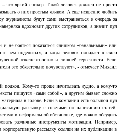
– это яркий спикер. Такой человек должен не просто
казывать о них простым языком. А еще искренне любить
ру журналисты будут сами выстраиваться в очередь за
наверняка вдохновит других сотрудников, а значит пул
и и не бояться показаться слишком «банальными» или
сть чем поделиться, и когда человек попадает в свою
мученной «экспертности» и лишней серьезности. Если
тели это обязательно почувствуют», - отмечает Михаил
 подход. Кому-то проще начитывать аудио, а кому-то
тексты пишутся «сами собой», а другим бывает сложно
 материала в голове. Если в компании есть большой пул
ециальную рассылку с советами по написанию статей.
стами в неформальной обстановке, где можно обсудить
вовать различные инструменты мотивации. Например,
 в корпоративную рассылку ссылки на их публикации в