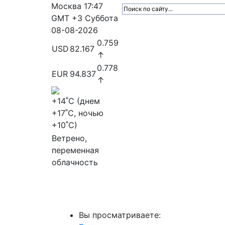
Москва
17:47
GMT +3
Суббота
08-08-2026
0.759
USD
82.167
↑
0.778
EUR
94.837
↑
+14
˚C (днем
+17
˚C, ночью
+10
˚C)
Ветрено,
переменная
облачность
МедиаПрофи
Главное
Медиарыно
Вы просматриваете: