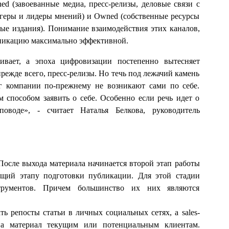
ned (завоеванные медиа, пресс-релизы, деловые связи с
огеры и лидеры мнений) и Owned (собственные ресурсы
ные издания). Понимание взаимодействия этих каналов,
уникацию максимально эффективной.
ивает, а эпоха цифровизации постепенно вытесняет
ежде всего, пресс-релизы. Но течь под лежачий камень
уг компании по-прежнему не возникают сами по себе.
м способом заявить о себе. Особенно если речь идет о
воде», - считает Наталья Белкова, руководитель
После выхода материала начинается второй этап работы
ющий этапу подготовки публикации. Для этой стадии
трументов. Причем большинство их них являются
ь репосты статьи в личных социальных сетях, а sales-
на материал текущим или потенциальным клиентам.