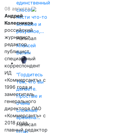
единственный
08 августа
способ
Андрей
нести что-то
Колесников
большое и
российский
разумное,…
журналист,
Написал
редактор,
Алексей
публицист,
Волин
специальный
корреспондент
ИД
"Гордитесь
«Коммерсантъ» с
тем, что вы
1996 года и
делаете.
заместитель
Простые и
генерального
очень
директора ОАО
сложные
«Коммерсантъ» с
времена…
2018 года,
Написал
главный редактор
Отар