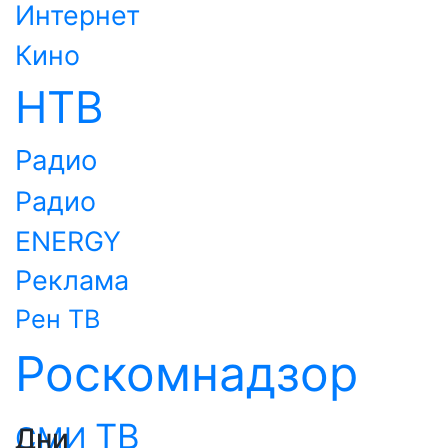
Интернет
Кино
НТВ
Радио
Радио
ENERGY
Реклама
Рен ТВ
Роскомнадзор
ТВ
СМИ
Дни