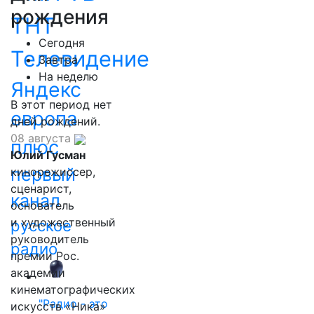
рождения
ТНТ
Сегодня
Телевидение
Завтра
На неделю
Яндекс
В этот период нет
европа
дней рождений.
08 августа
плюс
Юлий Гусман
первый
кинорежиссер,
сценарист,
канал
основатель
и художественный
русское
руководитель
радио
премии Рос.
академии
кинематографических
"Радио - это
искусств «Ника»