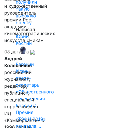
получили
и художественный
такую
руководитель
высокую
премии Рос.
оценку…
академии
Написал
кинематографических
Юрий
искусств «Ника»
Костин
08 августа
Андрей
Евгений
Колесников
Кузин,
российский
пресс-
журналист,
секретарь
редактор,
«Общественного
публицист,
телевидения
специальный
России»:
корреспондент
Премия
ИД
«ТЭФИ 2019»
«Коммерсантъ» с
показала,…
1996 года и