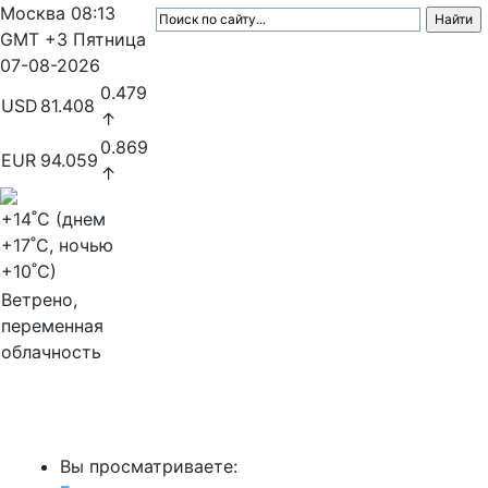
Москва
08:13
GMT +3
Пятница
07-08-2026
0.479
USD
81.408
↑
0.869
EUR
94.059
↑
+14
˚C (днем
+17
˚C, ночью
+10
˚C)
Ветрено,
переменная
облачность
МедиаПрофи
Вы просматриваете: