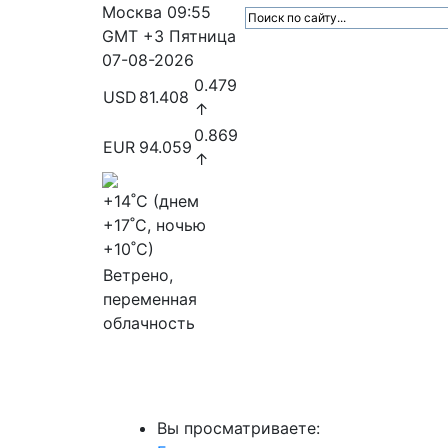
Москва
09:55
GMT +3
Пятница
07-08-2026
0.479
USD
81.408
↑
0.869
EUR
94.059
↑
+14
˚C (днем
+17
˚C, ночью
+10
˚C)
Ветрено,
переменная
облачность
МедиаПрофи
Главное
Медиарыно
Вы просматриваете: