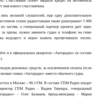
о. Счастливый сезон» закрыла кредит на автомобиль
ает имя нового счастливчика.
 пять желаний слушателей, еще одну дополнительную
астливом сезоне радиостанция также разыгрывает 5 000
по частям, а генеральный партнер проекта дает шанс
 за призы, нужно заменить гудки в телефоне на гимн
нка ведущего и верно назвать прозвучавшую песню.
йте и в официальных аккаунтах «Авторадио» (в составе
).
реводов денежных средств, за исключением оплаты (если
становке гимна «Авторадио» вместо обычного гудка.
астота в Москве – 90.3 FM. В составе ГПМ Радио входит
директор ГПМ Радио – Вадим Терещук, генеральный
торадио» – Олег Балыков, бренд-менеджер – Мария