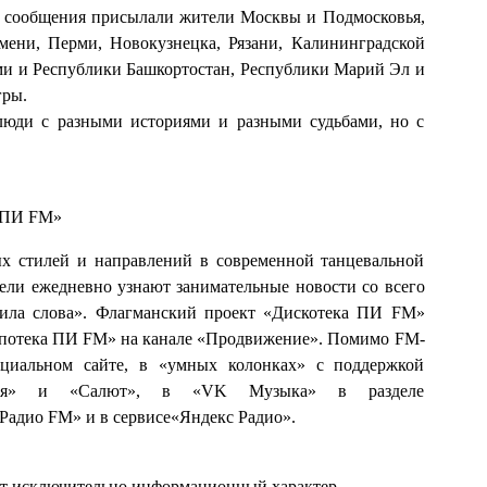
е сообщения присылали жители Москвы и Подмосковья,
мени, Перми, Новокузнецка, Рязани, Калининградской
оми и Республики Башкортостан, Республики Марий Эл и
гры.
люди с разными историями и разными судьбами, но с
ПИ FM»
ых стилей и направлений в современной танцевальной
тели ежедневно узнают занимательные новости со всего
Сила слова». Флагманский проект «Дискотека ПИ FM»
ипотека ПИ FM» на канале «Продвижение». Помимо FM-
иальном сайте, в «умных колонках» с поддержкой
аруся» и «Салют», в «VK Музыка» в разделе
Радио FM» и в сервисе«Яндекс Радио».
ит исключительно информационный характер.