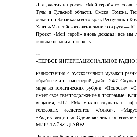
Для участия в проекте «Мой герой» голосовы
Тулы и Тульской области, Омска, Томска, Тю
области и Забайкальского края, Республики К
Ханты-Мансийского автономного округа — Ю
Проект «Мой герой» вновь доказал: все мы 
общим большим прошлым.
---
«ПЕРВОЕ ИНТЕРНАЦИОНАЛЬНОЕ РАДИО 
Радиостанция с русскоязычной музыкой разн
обработке и с атмосферой драйва 24/7. Слуша
мира из тематических рубрик: «Новости», «
имеет своё телепродолжение в программе «Кл
вещания, «ПИ FM» можно слушать на офиц
голосовых ассистентов «Алиса», «М
«Радиостанции»,в«Одноклассники» в разделе «
МИР! ЛАЙФ! ДРАЙВ!
Данное сообщение не является рекламой и нос