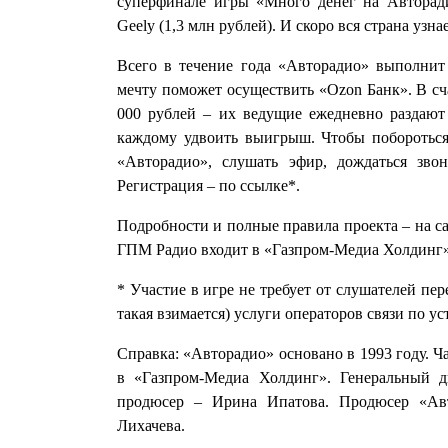
суперфинале игры «Много денег на Авторади
Geely (1,3 млн рублей). И скоро вся страна узн
Всего в течение года «Авторадио» выполнит
мечту поможет осуществить «Ozon Банк». В сч
000 рублей – их ведущие ежедневно раздают 
каждому удвоить выигрыш. Чтобы побороться
«Авторадио», слушать эфир, дождаться зво
Регистрация – по ссылке*.
Подробности и полные правила проекта – на са
ГПМ Радио входит в «Газпром-Медиа Холдинг»
* Участие в игре не требует от слушателей пе
такая взимается) услуги операторов связи по у
Справка: «Авторадио» основано в 1993 году. Ч
в «Газпром-Медиа Холдинг». Генеральный 
продюсер – Ирина Ипатова. Продюсер «Ав
Лихачева.