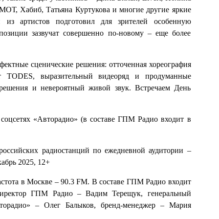
ОТ, Хабиб, Татьяна Куртукова и многие другие яркие
й из артистов подготовил для зрителей особенную
позиции зазвучат совершенно по-новому – еще более
ектные сценические решения: отточенная хореография
т TODES, выразительный видеоряд и продуманные
 решения и невероятный живой звук. Встречаем День
 соцсетях «Авторадио» (в составе ГПМ Радио входит в
 российских радиостанций по ежедневной аудитории –
кабрь 2025, 12+
астота в Москве – 90.3 FM. В составе ГПМ Радио входит
директор ГПМ Радио – Вадим Терещук, генеральный
торадио» – Олег Балыков, бренд-менеджер – Мария