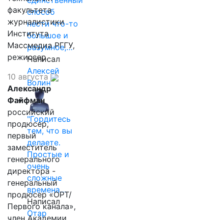
единственный
факультета
способ
журналистики
нести что-то
Института
большое и
Массмедиа РГГУ,
разумное,…
режиссер.
Написал
Алексей
10 августа
Волин
Александр
Файфман
российский
"Гордитесь
продюсер,
тем, что вы
первый
делаете.
заместитель
Простые и
генерального
очень
директора -
сложные
генеральный
времена…
продюсер «ОРТ/
Написал
Первого канала»,
Отар
член Академии