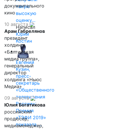
документального
такую
кино
высокую
оценку…
10 августа
Написал
Арам Габрелянов
Юрий
президент
Костин
холдинга
«Балтийская
медиа группа»,
Евгений
генеральный
Кузин,
директор
пресс-
холдинга «Ньюс
секретарь
Медиа»
«Общественного
телевидения
09 августа
России»:
Юлия Богатикова
Премия
российский
«ТЭФИ 2019»
продюсер,
показала,…
медиаменеджер,