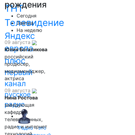
рождения
ТНТ
Сегодня
Телевидение
Завтра
На неделю
Яндекс
09 августа
европа
Юлия Богатикова
российский
плюс
продюсер,
первый
медиаменеджер,
актриса
канал
09 августа
русское
Нина Ростова
радио
заведующая
кафедрой
телевизионных,
радио и интернет
"Радио - это
технологий