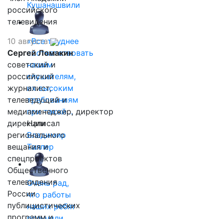
Кушанашвили
российского
телевидения
10 августа
«Все труднее
Сергей Ломакин
соответствовать
советский и
нашим
российский
слушателям,
журналист,
их высоким
телеведущий и
требованиям
медиаменеджер, директор
при такой…
дирекции
Написал
регионального
Владимир
вещания и
Таллер
спецпроектов
Общественного
телевидения
Очень рад,
России
что работы
публицистических
наших ребят
программ и
получили