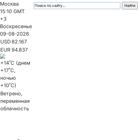
Москва
15:10
GMT
+3
Воскресенье
09-08-2026
USD
82.167
EUR
94.837
+14
˚C (днем
+17
˚C,
ночью
+10
˚C)
Ветрено,
переменная
облачность
МедиаПрофи