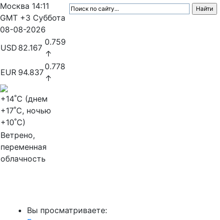
Москва
14:11
GMT +3
Суббота
08-08-2026
0.759
USD
82.167
↑
0.778
EUR
94.837
↑
+14
˚C (днем
+17
˚C, ночью
+10
˚C)
Ветрено,
переменная
облачность
МедиаПрофи
Вы просматриваете: