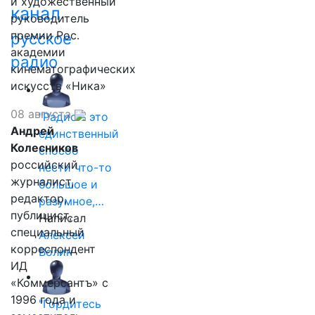
и художественный
канал
руководитель
премии Рос.
русское
академии
радио
кинематографических
искусств «Ника»
08 августа
"Радио - это
Андрей
единственный
Колесников
способ
российский
нести что-то
журналист,
большое и
редактор,
разумное,…
публицист,
Написал
специальный
Алексей
корреспондент
Волин
ИД
«Коммерсантъ» с
1996 года и
"Гордитесь