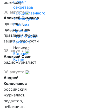
пресс-
режиссер.
секретарь
08 августа
«Общественного
Алексей Симонов
телевидения
президент,
России»:
председатель
Премия
правления Фонда
«ТЭФИ 2019»
защиты гласности
показала,…
Написал
08 августа
Евгений
Алексей Осин
Кузин
радиожурналист
08 августа
Андрей
Колесников
российский
журналист,
редактор,
публицист,