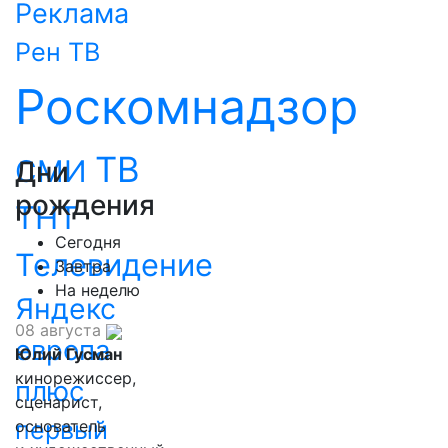
Реклама
Рен ТВ
Роскомнадзор
ТВ
СМИ
Дни
рождения
ТНТ
Сегодня
Телевидение
Завтра
На неделю
Яндекс
08 августа
европа
Юлий Гусман
кинорежиссер,
плюс
сценарист,
первый
основатель