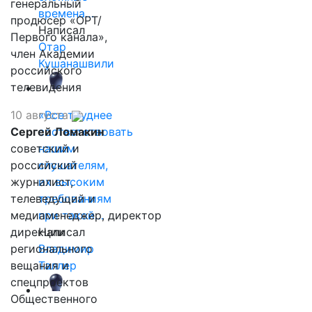
генеральный
времена…
продюсер «ОРТ/
Написал
Первого канала»,
Отар
член Академии
Кушанашвили
российского
телевидения
10 августа
«Все труднее
Сергей Ломакин
соответствовать
советский и
нашим
российский
слушателям,
журналист,
их высоким
телеведущий и
требованиям
медиаменеджер, директор
при такой…
дирекции
Написал
регионального
Владимир
вещания и
Таллер
спецпроектов
Общественного