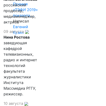
Премия
российский
«ТЭФИ 2019»
продюсер,
показала,…
медиаменеджер,
Написал
актриса
Евгений
09 августа
Кузин
Нина Ростова
заведующая
кафедрой
телевизионных,
радио и интернет
технологий
факультета
журналистики
Института
Массмедиа РГГУ,
режиссер.
10 августа