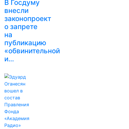
В Госдуму
внесли
законопроект
о запрете
на
публикацию
«обвинительной
и…