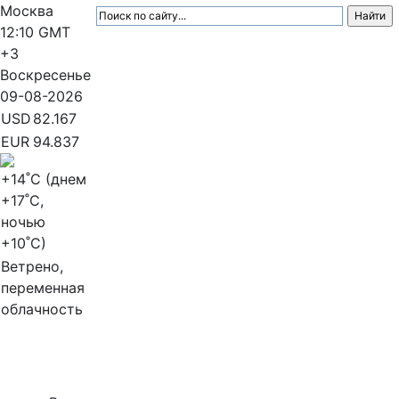
Москва
12:10
GMT
+3
Воскресенье
09-08-2026
USD
82.167
EUR
94.837
+14
˚C (днем
+17
˚C,
ночью
+10
˚C)
Ветрено,
переменная
облачность
МедиаПрофи