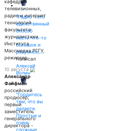
кафедрой
телевизионных,
радио и интернет
"Радио - это
технологий
единственный
факультета
способ
журналистики
нести что-то
Института
большое и
Массмедиа РГГУ,
разумное,…
режиссер.
Написал
Алексей
10 августа
Волин
Александр
Файфман
российский
"Гордитесь
продюсер,
тем, что вы
первый
делаете.
заместитель
Простые и
генерального
очень
директора -
сложные