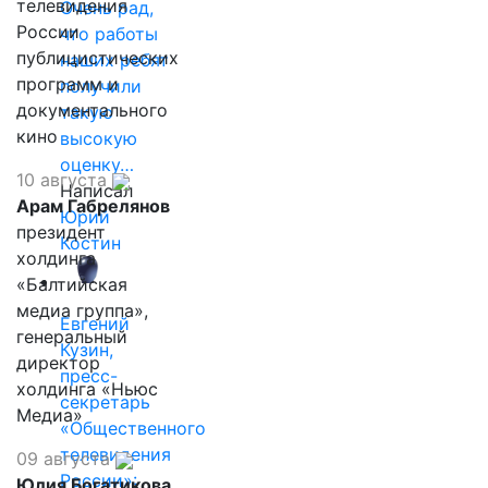
телевидения
Очень рад,
России
что работы
публицистических
наших ребят
программ и
получили
документального
такую
кино
высокую
оценку…
10 августа
Написал
Арам Габрелянов
Юрий
президент
Костин
холдинга
«Балтийская
медиа группа»,
Евгений
генеральный
Кузин,
директор
пресс-
холдинга «Ньюс
секретарь
Медиа»
«Общественного
телевидения
09 августа
России»:
Юлия Богатикова