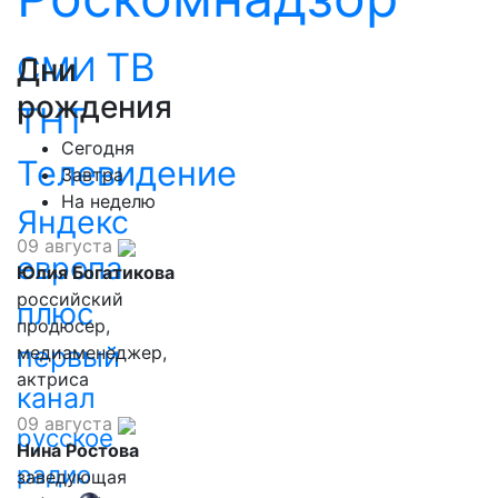
ТВ
СМИ
Дни
рождения
ТНТ
Сегодня
Телевидение
Завтра
На неделю
Яндекс
09 августа
европа
Юлия Богатикова
российский
плюс
продюсер,
первый
медиаменеджер,
актриса
канал
09 августа
русское
Нина Ростова
радио
заведующая