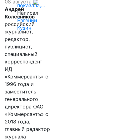
08 августа
показала,…
Андрей
Написал
Колесников
Евгений
российский
Кузин
журналист,
редактор,
публицист,
специальный
корреспондент
ИД
«Коммерсантъ» с
1996 года и
заместитель
генерального
директора ОАО
«Коммерсантъ» с
2018 года,
главный редактор
журнала