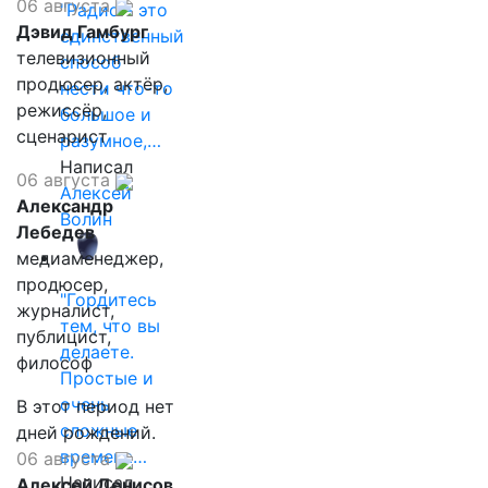
06 августа
"Радио - это
Дэвид Гамбург
единственный
телевизионный
способ
продюсер, актёр,
нести что-то
режиссёр,
большое и
сценарист
разумное,…
Написал
06 августа
Алексей
Александр
Волин
Лебедев
медиаменеджер,
продюсер,
"Гордитесь
журналист,
тем, что вы
публицист,
делаете.
философ
Простые и
очень
В этот период нет
сложные
дней рождений.
времена…
06 августа
Написал
Алексей Денисов