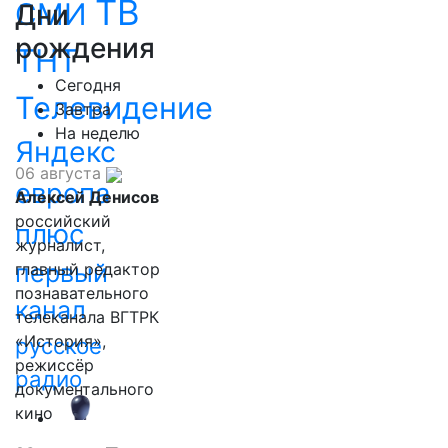
ТВ
СМИ
Дни
рождения
ТНТ
Сегодня
Телевидение
Завтра
На неделю
Яндекс
06 августа
европа
Алексей Денисов
российский
плюс
журналист,
первый
главный редактор
познавательного
канал
телеканала ВГТРК
«История»,
русское
режиссёр
радио
документального
кино