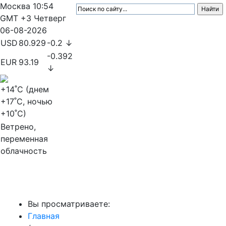
Москва
10:54
GMT +3
Четверг
06-08-2026
USD
80.929
-0.2 ↓
-0.392
EUR
93.19
↓
+14
˚C (днем
+17
˚C, ночью
+10
˚C)
Ветрено,
переменная
облачность
МедиаПрофи
Вы просматриваете:
Главная