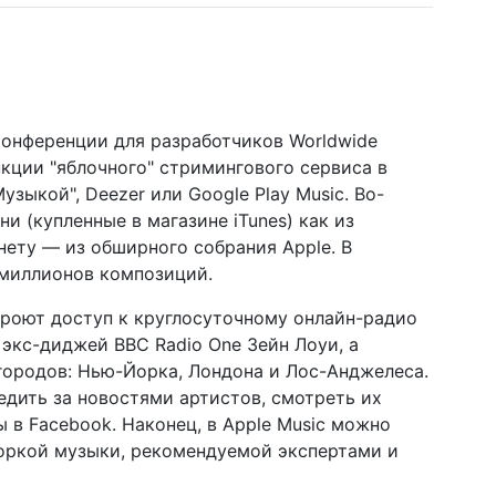
 конференции для разработчиков Worldwide
нкции "яблочного" стримингового сервиса в
узыкой", Deezer или Google Play Music. Во-
и (купленные в магазине iTunes) как из
нету — из обширного собрания Apple. В
 миллионов композиций.
кроют доступ к круглосуточному онлайн-радио
 экс-диджей BBC Radio One Зейн Лоуи, а
 городов: Нью-Йорка, Лондона и Лос-Анджелеса.
едить за новостями артистов, смотреть их
ы в Facebook. Наконец, в Apple Music можно
боркой музыки, рекомендуемой экспертами и