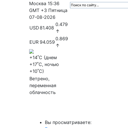
Москва
15:36
GMT +3
Пятница
07-08-2026
0.479
USD
81.408
↑
0.869
EUR
94.059
↑
+14
˚C (днем
+17
˚C, ночью
+10
˚C)
Ветрено,
переменная
облачность
МедиаПрофи
Главное
Медиарыно
Вы просматриваете: