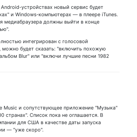
и Android-устройствах новый сервис будет
ках" и Windows-компьютерах — в плеере iTunes.
сия медиабраузера должны выйти в конце
ью".
полностью интегрирован с голосовой
, можно будет сказать: "включить похожую
альбом Blur" или "включи лучшие песни 1982
e Music и сопутствующее приложение "Музыка"
0 странах". Список пока не оглашается. В
мпании для США в качестве даты запуска
сии — "уже скоро".