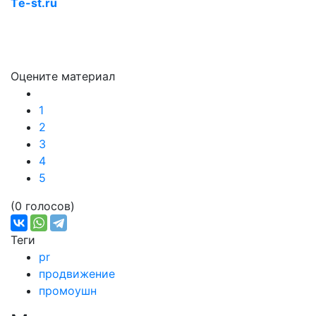
Тe-st.ru
Оцените материал
1
2
3
4
5
(0 голосов)
Теги
pr
продвижение
промоушн