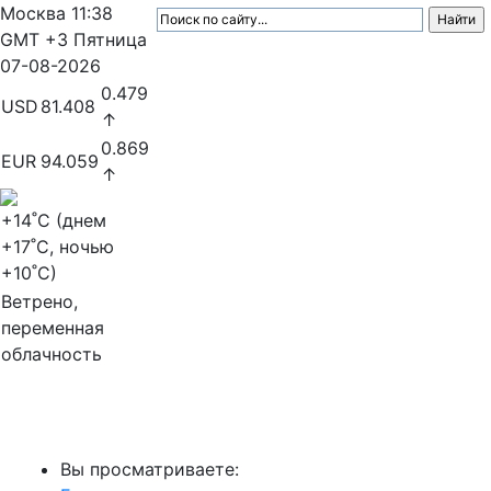
Москва
11:38
GMT +3
Пятница
07-08-2026
0.479
USD
81.408
↑
0.869
EUR
94.059
↑
+14
˚C (днем
+17
˚C, ночью
+10
˚C)
Ветрено,
переменная
облачность
МедиаПрофи
Вы просматриваете: