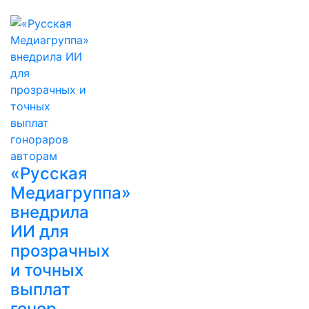
«Русская
Медиагруппа»
внедрила
ИИ для
прозрачных
и точных
выплат
гонор…