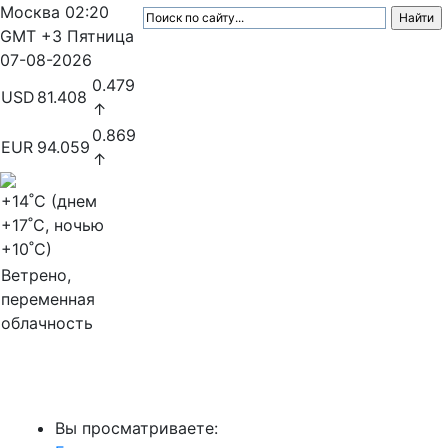
Москва
02:20
GMT +3
Пятница
07-08-2026
0.479
USD
81.408
↑
0.869
EUR
94.059
↑
+14
˚C (днем
+17
˚C, ночью
+10
˚C)
Ветрено,
переменная
облачность
МедиаПрофи
Вы просматриваете: