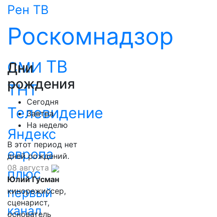
Рен ТВ
Роскомнадзор
ТВ
СМИ
Дни
рождения
ТНТ
Сегодня
Телевидение
Завтра
На неделю
Яндекс
В этот период нет
европа
дней рождений.
08 августа
плюс
Юлий Гусман
первый
кинорежиссер,
сценарист,
канал
основатель