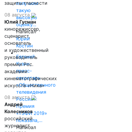
защиты гласности
получили
такую
08 августа
высокую
Юлий Гусман
оценку…
кинорежиссер,
Написал
сценарист,
Юрий
основатель
Костин
и художественный
Евгений
руководитель
Кузин,
премии Рос.
пресс-
академии
секретарь
кинематографических
«Общественного
искусств «Ника»
телевидения
08 августа
России»:
Андрей
Премия
Колесников
«ТЭФИ 2019»
российский
показала,…
журналист,
Написал