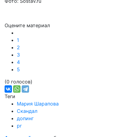
Фото: Sostav.ru
Оцените материал
1
2
3
4
5
(0 голосов)
Теги
Мария Шарапова
Скандал
допинг
pr