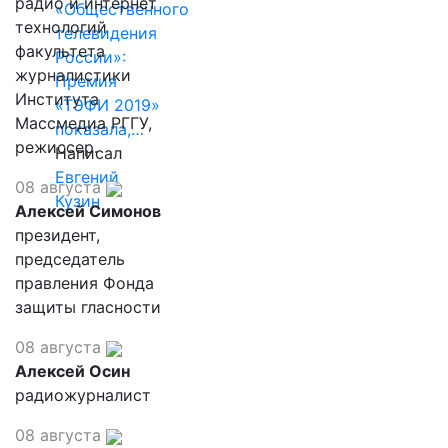
радио и интернет
«Общественного
технологий
телевидения
факультета
России»:
журналистики
Премия
Института
«ТЭФИ 2019»
Массмедиа РГГУ,
показала,…
режиссер.
Написал
Евгений
08 августа
Кузин
Алексей Симонов
президент,
председатель
правления Фонда
защиты гласности
08 августа
Алексей Осин
радиожурналист
08 августа