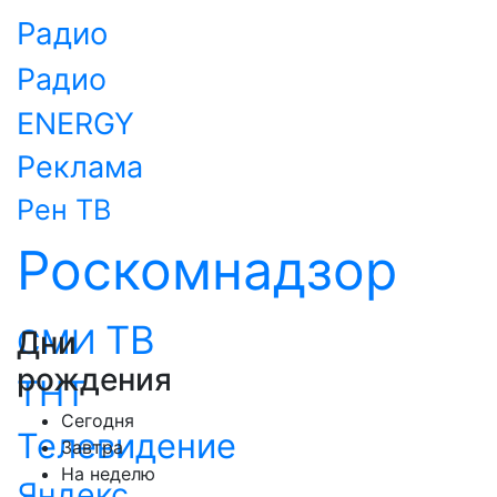
Радио
Радио
ENERGY
Реклама
Рен ТВ
Роскомнадзор
ТВ
СМИ
Дни
рождения
ТНТ
Сегодня
Телевидение
Завтра
На неделю
Яндекс