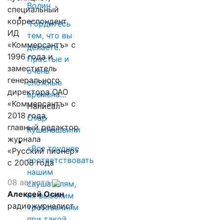
Волин
специальный
корреспондент
"Гордитесь
ИД
тем, что вы
«Коммерсантъ» с
делаете.
1996 года и
Простые и
заместитель
очень
генерального
сложные
директора ОАО
времена…
«Коммерсантъ» с
Написал
2018 года,
Отар
главный редактор
Кушанашвили
журнала
«Все труднее
«Русский пионер»
соответствовать
с 2008 года
нашим
08 августа
слушателям,
Алексей Осин
их высоким
радиожурналист
требованиям
при такой…