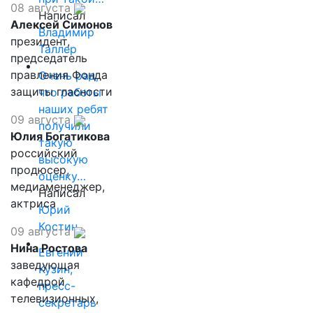
08 августа
Написал
Алексей Симонов
Владимир
президент,
Таллер
председатель
правления Фонда
Очень рад,
защиты гласности
что работы
наших ребят
09 августа
получили
Юлия Богатикова
такую
российский
высокую
продюсер,
оценку…
медиаменеджер,
Написал
актриса
Юрий
Костин
09 августа
Нина Ростова
Евгений
заведующая
Кузин,
кафедрой
пресс-
телевизионных,
секретарь