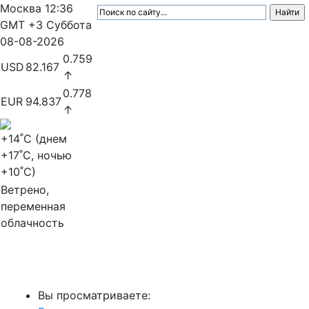
Москва
12:36
GMT +3
Суббота
08-08-2026
0.759
USD
82.167
↑
0.778
EUR
94.837
↑
+14
˚C (днем
+17
˚C, ночью
+10
˚C)
Ветрено,
переменная
облачность
МедиаПрофи
Вы просматриваете: