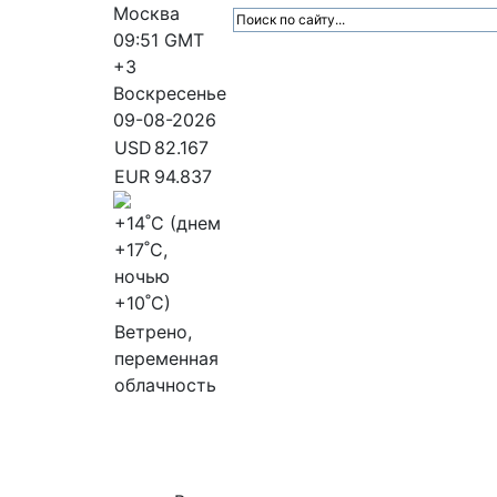
Москва
09:51
GMT
+3
Воскресенье
09-08-2026
USD
82.167
EUR
94.837
+14
˚C (днем
+17
˚C,
ночью
+10
˚C)
Ветрено,
переменная
облачность
МедиаПрофи
Главное
Медиарыно