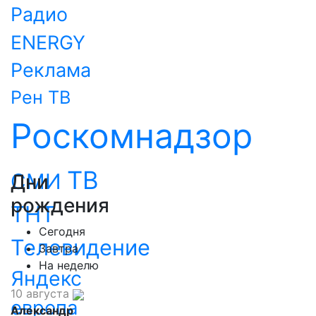
Радио
ENERGY
Реклама
Рен ТВ
Роскомнадзор
ТВ
СМИ
Дни
рождения
ТНТ
Сегодня
Телевидение
Завтра
На неделю
Яндекс
10 августа
европа
Александр