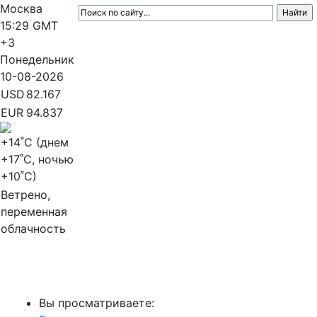
Москва
15:29
GMT
+3
Понедельник
10-08-2026
USD
82.167
EUR
94.837
+14
˚C (днем
+17
˚C, ночью
+10
˚C)
Ветрено,
переменная
облачность
МедиаПрофи
Вы просматриваете: