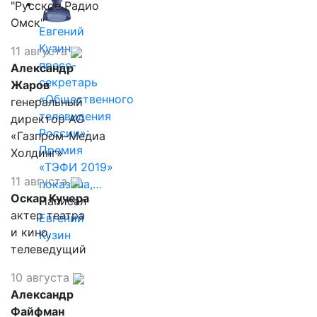
"Русское Радио
Омск"
Евгений
Кузин,
11 августа
пресс-
Александр
секретарь
Жаров
«Общественного
генеральный
телевидения
директор АО
России»:
«Газпром-Медиа
Премия
Холдинг»
«ТЭФИ 2019»
11 августа
показала,…
Оскар Кучера
Написал
актер театра
Евгений
и кино,
Кузин
телеведущий
10 августа
Александр
Файфман