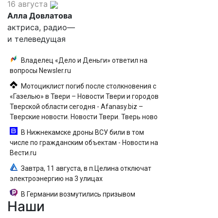
16 августа
Алла Довлатова
актриса, радио—
и телеведущая
Владелец «Дело и Деньги» ответил на
вопросы Newsler.ru
Мотоциклист погиб после столкновения с
«Газелью» в Твери – Новости Твери и городов
Тверской области сегодня - Afanasy.biz –
Тверские новости. Новости Твери. Тверь ново
В Нижнекамске дроны ВСУ били в том
числе по гражданским объектам - Новости на
Вести.ru
Завтра, 11 августа, в п.Целина отключат
электроэнергию на 3 улицах
В Германии возмутились призывом
Наши
уничтожать русских