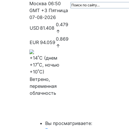
Москва
06:50
GMT +3
Пятница
07-08-2026
0.479
USD
81.408
↑
0.869
EUR
94.059
↑
+14
˚C (днем
+17
˚C, ночью
+10
˚C)
Ветрено,
переменная
облачность
МедиаПрофи
Главное
Медиарыно
Вы просматриваете: