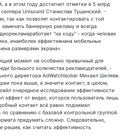
, а в этом году достигнет отметки в 5 млрд
 селлера Unisound Станислав Тушинский. -
, так как позволят контактировать с той
е замечать баннерную рекламу и всегда
диорекламаработает "на ходу" - когда человек
ики, инаиболее эффективнана мобильных
чена размерами экрана».
оящий момент не особенно привычный для
еди большого количества рекламодателей, -
ьного директора AdWatchIsobar Михаил Шкляев.
рии пока выше, а значити контакт, в целом,
ровёл очередное исследование эффективности
ил эффект от видео, которое пользователь лишь
одобный контакт всё равно поднимал
 по сравнению с базовой контрольной группой.
ормата придумать сложно. Следовательно,
ее решив, как считать эффективность