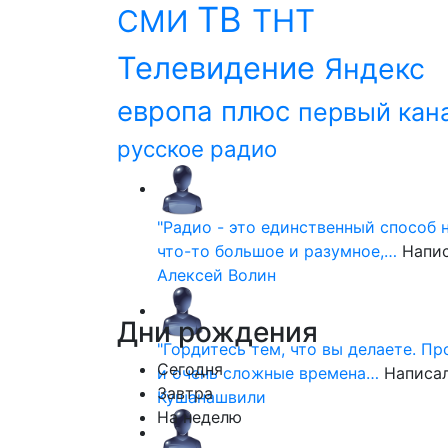
ТВ
ТНТ
СМИ
Телевидение
Яндекс
европа плюс
первый кан
русское радио
"Радио - это единственный способ 
что-то большое и разумное,…
Напи
Алексей Волин
Дни
рождения
"Гордитесь тем, что вы делаете. П
Сегодня
и очень сложные времена…
Написа
Завтра
Кушанашвили
На неделю