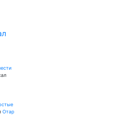
ал
нести
сал
ростые
л
Отар