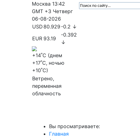
Москва
13:42
GMT +3
Четверг
06-08-2026
USD
80.929
-0.2 ↓
-0.392
EUR
93.19
↓
+14
˚C (днем
+17
˚C, ночью
+10
˚C)
Ветрено,
переменная
облачность
МедиаПрофи
Главное
Медиарыно
Вы просматриваете:
Главная