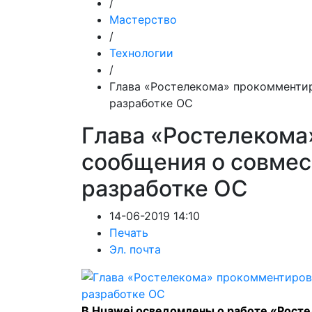
/
Мастерство
/
Технологии
/
Глава «Ростелекома» прокомментир
разработке ОС
Глава «Ростелекома
сообщения о совмес
разработке ОС
14-06-2019 14:10
Печать
Эл. почта
В Huawei осведомлены о работе «Рост