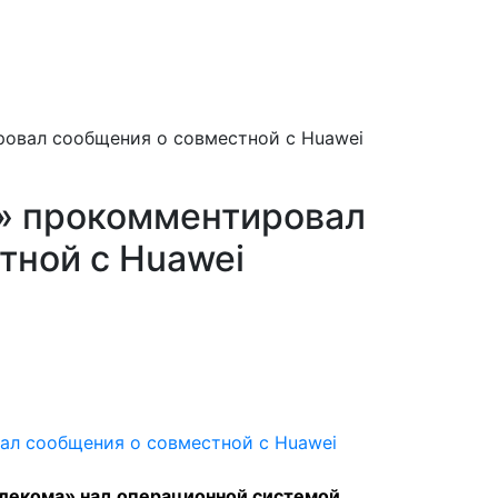
овал сообщения о совместной с Huawei
» прокомментировал
тной с Huawei
елекома» над операционной системой