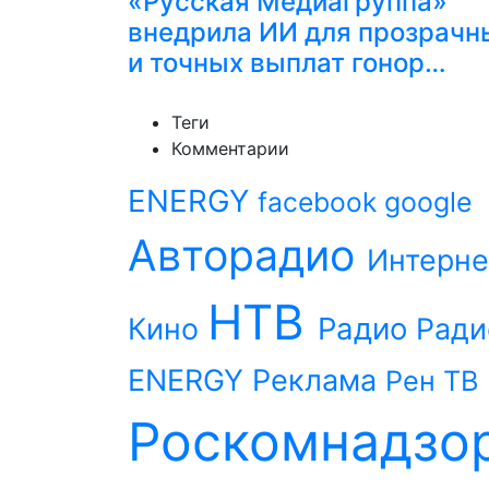
«Русская Медиагруппа»
внедрила ИИ для прозрачн
и точных выплат гонор…
Теги
Комментарии
ENERGY
facebook
google
Авторадио
Интерне
НТВ
Радио
Кино
Ради
ENERGY
Реклама
Рен ТВ
Роскомнадзо