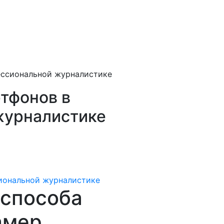
ессиональной журналистике
тфонов в
журналистике
 способа
амер