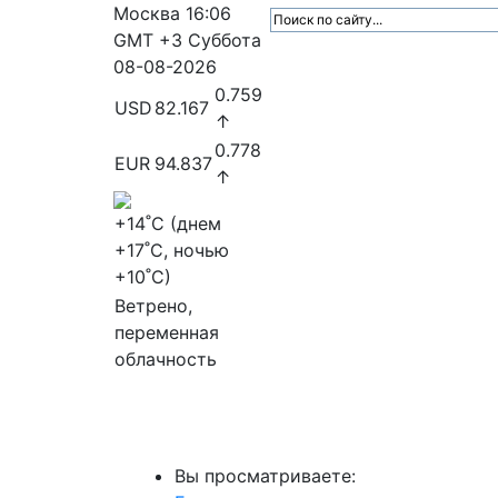
Москва
16:06
GMT +3
Суббота
08-08-2026
0.759
USD
82.167
↑
0.778
EUR
94.837
↑
+14
˚C (днем
+17
˚C, ночью
+10
˚C)
Ветрено,
переменная
облачность
МедиаПрофи
Главное
Медиарыно
Вы просматриваете: