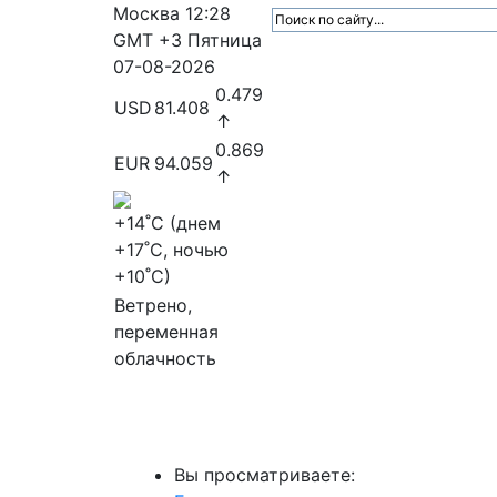
Москва
12:28
GMT +3
Пятница
07-08-2026
0.479
USD
81.408
↑
0.869
EUR
94.059
↑
+14
˚C (днем
+17
˚C, ночью
+10
˚C)
Ветрено,
переменная
облачность
МедиаПрофи
Главное
Медиарыно
Вы просматриваете: