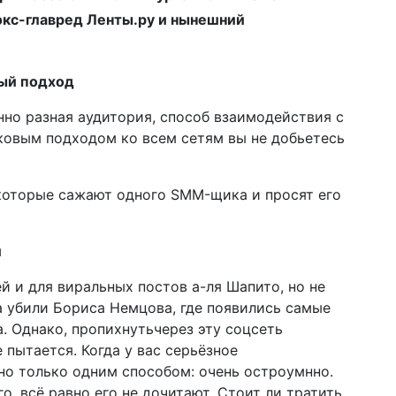
экс-главред Ленты.ру и нынешний
ный подход
енно разная аудитория, способ взаимодействия с
аковым подходом ко всем сетям вы не добьетесь
оторые сажают одного SMM-щика и просят его
и
ей и для виральных постов а-ля Шапито, но не
а убили Бориса Немцова, где появились самые
. Однако, пропихнутьчерез эту соцсеть
пытается. Когда у вас серьёзное
жно только одним способом: очень остроумнно.
о, всё равно его не дочитают. Стоит ли тратить