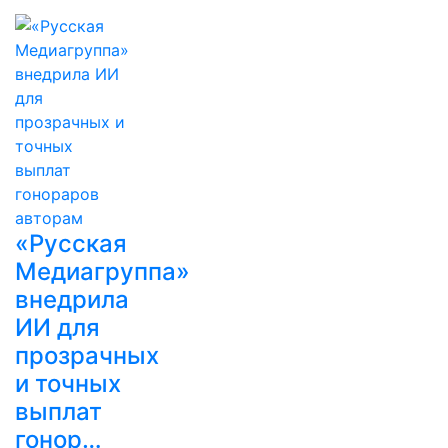
«Русская
Медиагруппа»
внедрила
ИИ для
прозрачных
и точных
выплат
гонор…