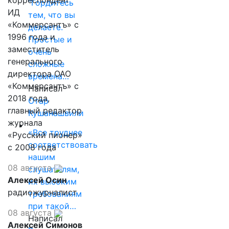
корреспондент
"Гордитесь
ИД
тем, что вы
«Коммерсантъ» с
делаете.
1996 года и
Простые и
заместитель
очень
генерального
сложные
директора ОАО
времена…
«Коммерсантъ» с
Написал
2018 года,
Отар
главный редактор
Кушанашвили
журнала
«Все труднее
«Русский пионер»
соответствовать
с 2008 года
нашим
08 августа
слушателям,
Алексей Осин
их высоким
радиожурналист
требованиям
при такой…
08 августа
Написал
Алексей Симонов