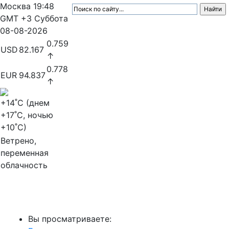
Москва
19:48
GMT +3
Суббота
08-08-2026
0.759
USD
82.167
↑
0.778
EUR
94.837
↑
+14
˚C (днем
+17
˚C, ночью
+10
˚C)
Ветрено,
переменная
облачность
МедиаПрофи
Вы просматриваете: