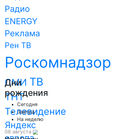
Радио
ENERGY
Реклама
Рен ТВ
Роскомнадзор
ТВ
СМИ
Дни
рождения
ТНТ
Сегодня
Телевидение
Завтра
На неделю
Яндекс
08 августа
европа