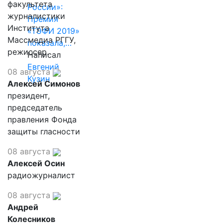
факультета
России»:
журналистики
Премия
Института
«ТЭФИ 2019»
Массмедиа РГГУ,
показала,…
режиссер.
Написал
Евгений
08 августа
Кузин
Алексей Симонов
президент,
председатель
правления Фонда
защиты гласности
08 августа
Алексей Осин
радиожурналист
08 августа
Андрей
Колесников