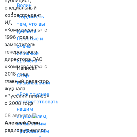
публицист,
Волин
специальный
корреспондент
"Гордитесь
ИД
тем, что вы
«Коммерсантъ» с
делаете.
1996 года и
Простые и
заместитель
очень
генерального
сложные
директора ОАО
времена…
«Коммерсантъ» с
Написал
2018 года,
Отар
главный редактор
Кушанашвили
журнала
«Все труднее
«Русский пионер»
соответствовать
с 2008 года
нашим
08 августа
слушателям,
Алексей Осин
их высоким
радиожурналист
требованиям