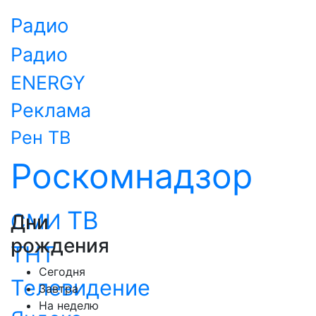
Радио
Радио
ENERGY
Реклама
Рен ТВ
Роскомнадзор
ТВ
СМИ
Дни
рождения
ТНТ
Сегодня
Телевидение
Завтра
На неделю