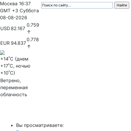
Москва
16:37
GMT +3
Суббота
08-08-2026
0.759
USD
82.167
↑
0.778
EUR
94.837
↑
+14
˚C (днем
+17
˚C, ночью
+10
˚C)
Ветрено,
переменная
облачность
МедиаПрофи
Вы просматриваете: