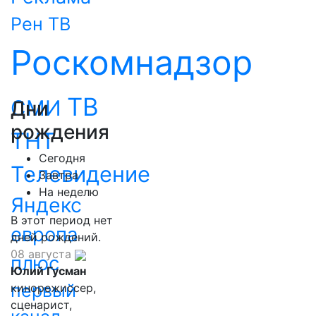
Рен ТВ
Роскомнадзор
ТВ
СМИ
Дни
рождения
ТНТ
Сегодня
Телевидение
Завтра
На неделю
Яндекс
В этот период нет
европа
дней рождений.
08 августа
плюс
Юлий Гусман
первый
кинорежиссер,
сценарист,