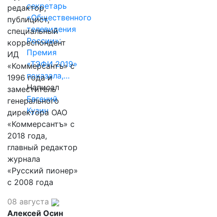
секретарь
редактор,
«Общественного
публицист,
телевидения
специальный
России»:
корреспондент
Премия
ИД
«ТЭФИ 2019»
«Коммерсантъ» с
показала,…
1996 года и
Написал
заместитель
Евгений
генерального
Кузин
директора ОАО
«Коммерсантъ» с
2018 года,
главный редактор
журнала
«Русский пионер»
с 2008 года
08 августа
Алексей Осин