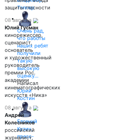
правления Фонда
Владимир
защиты гласности
Таллер
08 августа
Юлий Гусман
Очень рад,
кинорежиссер,
что работы
сценарист,
наших ребят
основатель
получили
и художественный
такую
руководитель
высокую
премии Рос.
оценку…
академии
Написал
кинематографических
Юрий
искусств «Ника»
Костин
08 августа
Андрей
Евгений
Колесников
Кузин,
российский
пресс-
журналист,