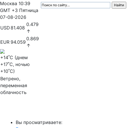
Москва
10:39
GMT +3
Пятница
07-08-2026
0.479
USD
81.408
↑
0.869
EUR
94.059
↑
+14
˚C (днем
+17
˚C, ночью
+10
˚C)
Ветрено,
переменная
облачность
МедиаПрофи
Вы просматриваете: