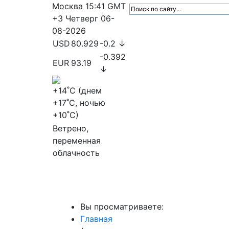
Москва
15:41
GMT
+3
Четверг
06-
08-2026
USD
80.929
-0.2 ↓
-0.392
EUR
93.19
↓
+14
˚C (днем
+17
˚C, ночью
+10
˚C)
Ветрено,
переменная
облачность
МедиаПрофи
Главное
Медиарыно
Вы просматриваете:
Главная