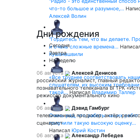
"Радио - это единственный способ 
что-то большое и разумное,…
Напи
Алексей Волин
Дни
рождения
"Гордитесь тем, что вы делаете. П
Сегодня
и очень сложные времена…
Написа
Завтра
Кушанашвили
На неделю
06 августа
Алексей Денисов
«Все труднее соответствовать наш
российский журналист, главный редакт
слушателям, их высоким требовани
познавательного телеканала ВГТРК «Ист
такой…
Написал
Владимир Таллер
режиссёр документального кино
06 августа
Дэвид Гамбург
телевизионный продюсер, актёр, режисс
Очень рад, что работы наших ребят
сценарист
получили такую высокую оценку…
Написал
Юрий Костин
06 августа
Александр Лебедев