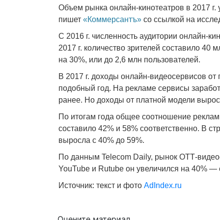
Объем рынка онлайн-кинотеатров в 2017 г. 
пишет
«Коммерсантъ»
со ссылкой на иссле
С 2016 г. численность аудитории онлайн-ки
2017 г. количество зрителей составило 40
на 30%, или до 2,6 млн пользователей.
В 2017 г. доходы онлайн-видеосервисов от
подобный год. На рекламе сервисы заработа
ранее. Но доходы от платной модели выросл
По итогам года общее соотношение реклам
составило 42% и 58% соответственно. В ст
выросла с 40% до 59%.
По данным Telecom Daily, рынок ОТТ-видео
YouTube и Rutube он увеличился на 40% — с 8
Источник: текст и фото
AdIndex.ru
Оцените материал