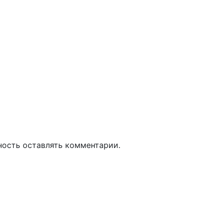
018/04/10/170378.phtml
ность оставлять комментарии.