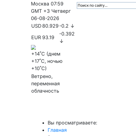
Москва
07:59
GMT +3
Четверг
06-08-2026
USD
80.929
-0.2 ↓
-0.392
EUR
93.19
↓
+14
˚C (днем
+17
˚C, ночью
+10
˚C)
Ветрено,
переменная
облачность
МедиаПрофи
Главное
Медиарыно
Вы просматриваете:
Главная