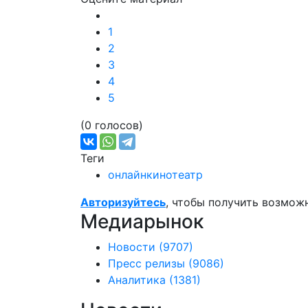
Подробнее:
https://adindex.ru/news/media/2
1
2
3
4
5
(0 голосов)
Теги
онлайнкинотеатр
Авторизуйтесь
, чтобы получить возмож
Медиарынок
Новости
(9707)
Пресс релизы
(9086)
Аналитика
(1381)