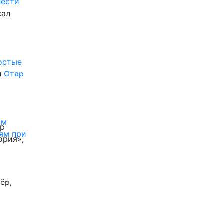
нести
сал
ростые
л
Отар
им
ор
ям при
ория»,
ёр,