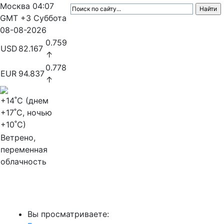
Москва
04:07
GMT +3
Суббота
08-08-2026
0.759
USD
82.167
↑
0.778
EUR
94.837
↑
+14
˚C (днем
+17
˚C, ночью
+10
˚C)
Ветрено,
переменная
облачность
МедиаПрофи
Вы просматриваете: