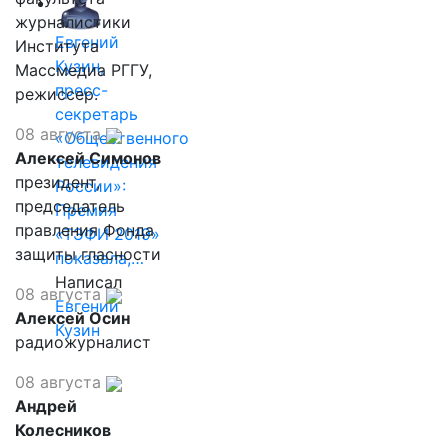
журналистики
Евгений
Института
Кузин,
Массмедиа РГГУ,
пресс-
режиссер.
секретарь
08 августа
«Общественного
Алексей Симонов
телевидения
президент,
России»:
председатель
Премия
правления Фонда
«ТЭФИ 2019»
защиты гласности
показала,…
Написал
08 августа
Евгений
Алексей Осин
Кузин
радиожурналист
08 августа
Андрей
Колесников