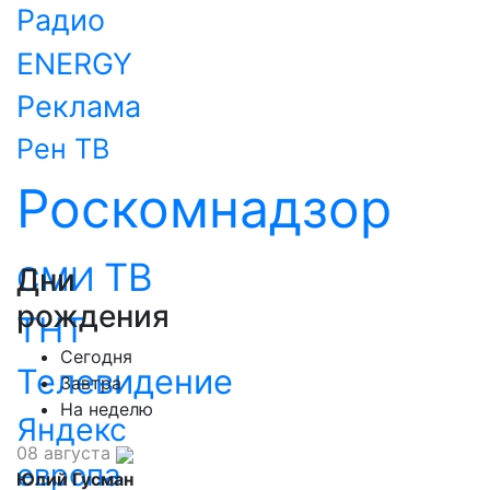
Радио
ENERGY
Реклама
Рен ТВ
Роскомнадзор
ТВ
СМИ
Дни
рождения
ТНТ
Сегодня
Телевидение
Завтра
На неделю
Яндекс
08 августа
европа
Юлий Гусман