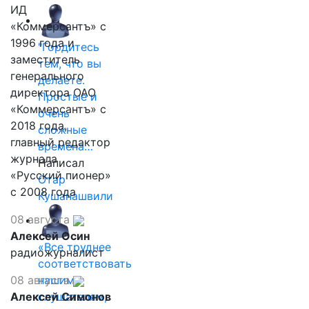
ИД
«Коммерсантъ» с
1996 года и
"Гордитесь
заместитель
тем, что вы
генерального
делаете.
директора ОАО
Простые и
«Коммерсантъ» с
очень
2018 года,
сложные
главный редактор
времена…
журнала
Написал
«Русский пионер»
Отар
с 2008 года
Кушанашвили
08 августа
Алексей Осин
«Все труднее
радиожурналист
соответствовать
08 августа
нашим
Алексей Симонов
слушателям,