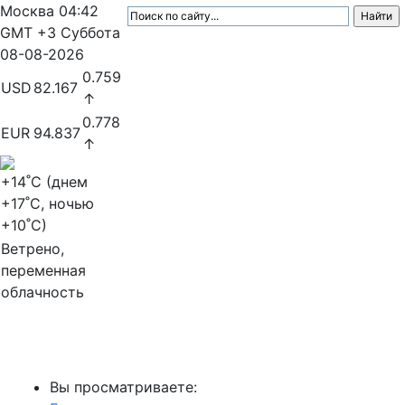
Москва
04:42
GMT +3
Суббота
08-08-2026
0.759
USD
82.167
↑
0.778
EUR
94.837
↑
+14
˚C (днем
+17
˚C, ночью
+10
˚C)
Ветрено,
переменная
облачность
МедиаПрофи
Вы просматриваете: