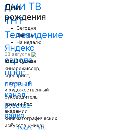
ТВ
СМИ
Дни
рождения
ТНТ
Сегодня
Телевидение
Завтра
На неделю
Яндекс
08 августа
европа
Юлий Гусман
кинорежиссер,
плюс
сценарист,
первый
основатель
и художественный
канал
руководитель
премии Рос.
русское
академии
радио
кинематографических
искусств «Ника»
"Радио - это