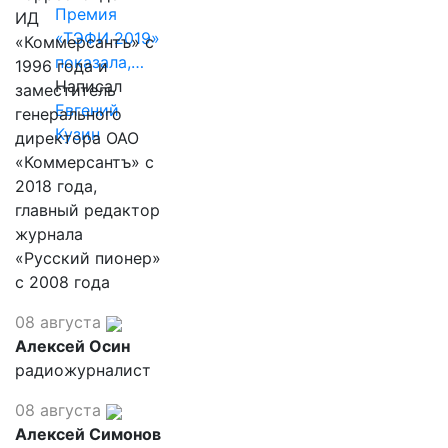
Премия
ИД
«ТЭФИ 2019»
«Коммерсантъ» с
показала,…
1996 года и
Написал
заместитель
Евгений
генерального
Кузин
директора ОАО
«Коммерсантъ» с
2018 года,
главный редактор
журнала
«Русский пионер»
с 2008 года
08 августа
Алексей Осин
радиожурналист
08 августа
Алексей Симонов