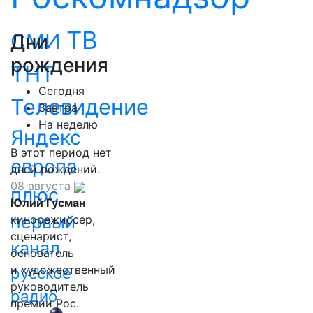
ТВ
СМИ
Дни
рождения
ТНТ
Сегодня
Телевидение
Завтра
На неделю
Яндекс
В этот период нет
европа
дней рождений.
08 августа
плюс
Юлий Гусман
первый
кинорежиссер,
сценарист,
канал
основатель
и художественный
русское
руководитель
радио
премии Рос.