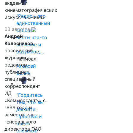
академии
кинематографических
"Радио - это
искусств «Ника»
единственный
08 августа
способ
Андрей
нести что-то
Колесников
большое и
российский
разумное,…
журналист,
Написал
редактор,
Алексей
публицист,
Волин
специальный
корреспондент
ИД
"Гордитесь
«Коммерсантъ» с
тем, что вы
1996 года и
делаете.
заместитель
Простые и
генерального
очень
директора ОАО
сложные