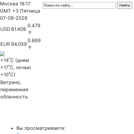
Москва
18:17
GMT +3
Пятница
07-08-2026
0.479
USD
81.408
↑
0.869
EUR
94.059
↑
+14
˚C (днем
+17
˚C, ночью
+10
˚C)
Ветрено,
переменная
облачность
МедиаПрофи
Вы просматриваете: