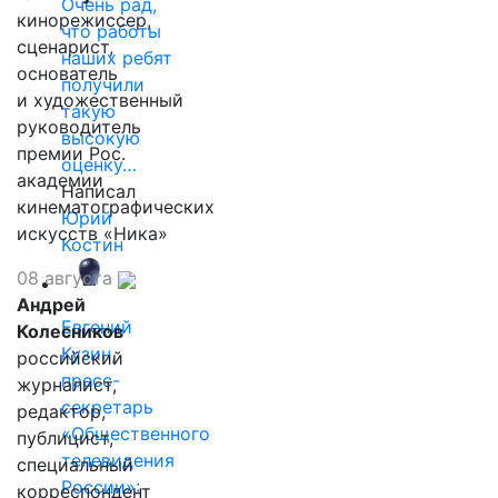
Очень рад,
кинорежиссер,
что работы
сценарист,
наших ребят
основатель
получили
и художественный
такую
руководитель
высокую
премии Рос.
оценку…
академии
Написал
кинематографических
Юрий
искусств «Ника»
Костин
08 августа
Андрей
Евгений
Колесников
Кузин,
российский
пресс-
журналист,
секретарь
редактор,
«Общественного
публицист,
телевидения
специальный
России»:
корреспондент