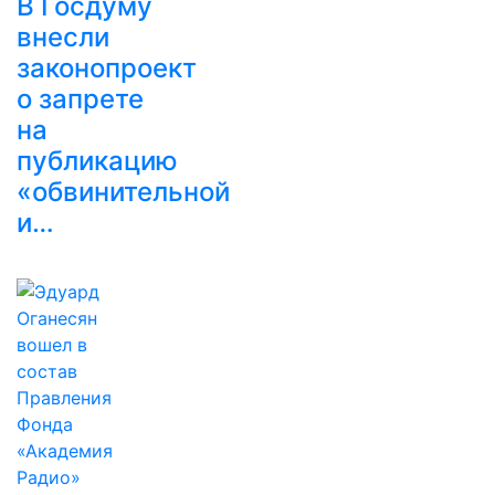
В Госдуму
внесли
законопроект
о запрете
на
публикацию
«обвинительной
и…