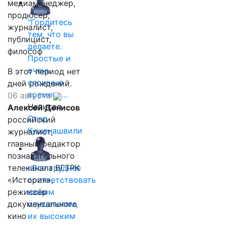
медиаменеджер,
продюсер,
"Гордитесь
журналист,
тем, что вы
публицист,
делаете.
философ
Простые и
очень
В этот период нет
сложные
дней рождений.
времена…
06 августа
Написал
Алексей Денисов
Отар
российский
Кушанашвили
журналист,
главный редактор
познавательного
телеканала ВГТРК
«Все труднее
«История»,
соответствовать
режиссёр
нашим
документального
слушателям,
кино
их высоким