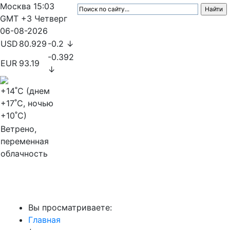
Москва
15:03
GMT +3
Четверг
06-08-2026
USD
80.929
-0.2 ↓
-0.392
EUR
93.19
↓
+14
˚C (днем
+17
˚C, ночью
+10
˚C)
Ветрено,
переменная
облачность
МедиаПрофи
Вы просматриваете:
Главная