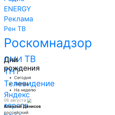
ENERGY
Реклама
Рен ТВ
Роскомнадзор
ТВ
СМИ
Дни
рождения
ТНТ
Сегодня
Телевидение
Завтра
На неделю
Яндекс
06 августа
европа
Алексей Денисов
российский