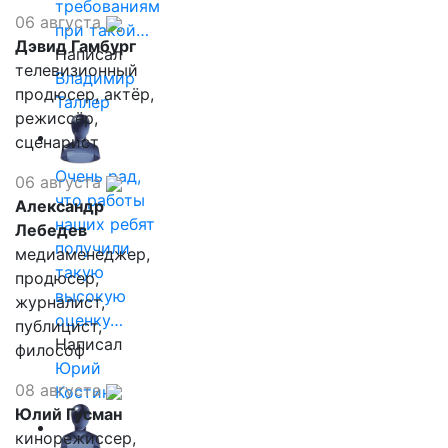
требованиям
06 августа
при такой…
Дэвид Гамбург
Написал
телевизионный
Владимир
продюсер, актёр,
Таллер
режиссёр,
сценарист
Очень рад,
06 августа
что работы
Александр
наших ребят
Лебедев
получили
медиаменеджер,
такую
продюсер,
высокую
журналист,
оценку…
публицист,
Написал
философ
Юрий
08 августа
Костин
Юлий Гусман
кинорежиссер,