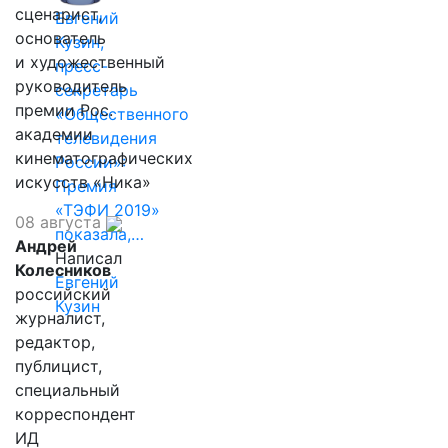
сценарист,
Евгений
основатель
Кузин,
и художественный
пресс-
руководитель
секретарь
премии Рос.
«Общественного
академии
телевидения
кинематографических
России»:
искусств «Ника»
Премия
«ТЭФИ 2019»
08 августа
показала,…
Андрей
Написал
Колесников
Евгений
российский
Кузин
журналист,
редактор,
публицист,
специальный
корреспондент
ИД