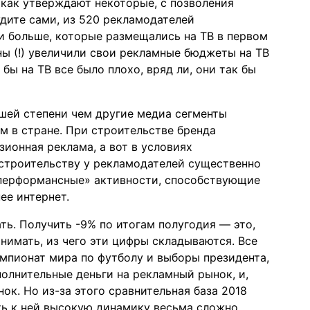
(как утверждают некоторые, с позволения
Судите сами, из 520 рекламодателей
и больше, которые размещались на ТВ в первом
ны (!) увеличили свои рекламные бюджеты на ТВ
бы на ТВ все было плохо, вряд ли, они так бы
шей степени чем другие медиа сегменты
м в стране. При строительстве бренда
ионная реклама, а вот в условиях
остроительству у рекламодателей существенно
«перформансные» активности, способствующие
ее интернет.
ть. Получить -9% по итогам полугодия — это,
онимать, из чего эти цифры складываются. Все
мпионат мира по футболу и выборы президента,
олнительные деньги на рекламный рынок, и,
ок. Но из-за этого сравнительная база 2018
ть к ней высокую динамику весьма сложно.