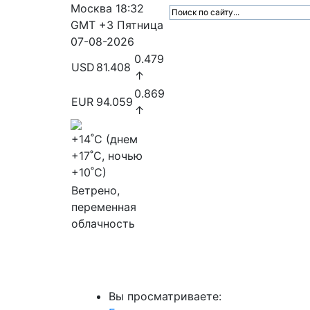
Москва
18:32
GMT +3
Пятница
07-08-2026
0.479
USD
81.408
↑
0.869
EUR
94.059
↑
+14
˚C (днем
+17
˚C, ночью
+10
˚C)
Ветрено,
переменная
облачность
МедиаПрофи
Главное
Медиарыно
Вы просматриваете: