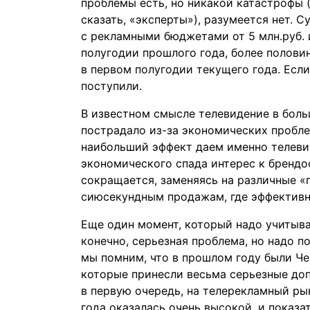
проблемы есть, но никакой катастрофы 
сказать, «эксперты»), разумеется нет. 
с рекламными бюджетами от 5 млн.руб. 
полугодии прошлого года, более полови
в первом полугодии текущего года. Если 
поступили.
В известном смысле телевидение в боль
пострадало из-за экономических пробле
наибольший эффект даем именно телевиз
экономического спада интерес к бренд
сокращается, заменяясь на различные 
сиюсекундным продажам, где эффективн
Еще один момент, который надо учитыва
конечно, серьезная проблема, но надо п
мы помним, что в прошлом году были Че
которые принесли весьма серьезные доп
в первую очередь, на телерекламный рын
года оказалась очень высокой, и показа