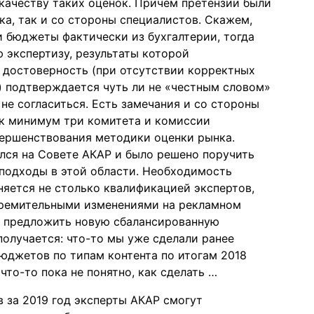
 качеству таких оценок. Причем претензии были
ка, так и со стороны специалистов. Скажем,
и бюджеты фактически из бухгалтерии, тогда
 экспертизу, результаты которой
 достоверность (при отсутствии корректных
) подтверждается чуть ли не «честным словом»
 не согласиться. Есть замечания и со стороны
ак минимум три комитета и комиссии
ершенствования методики оценки рынка.
лся на Совете АКАР и было решено поручить
подходы в этой области. Необходимость
яется не столько квалификацией экспертов,
тремительными изменениями на рекламном
о предложить новую сбалансированную
получается: что-то мы уже сделали ранее
юджетов по типам контента по итогам 2018
что-то пока не понятно, как сделать …
в за 2019 год эксперты АКАР смогут