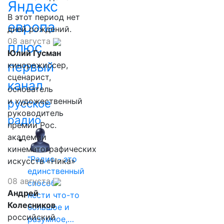
Яндекс
В этот период нет
европа
дней рождений.
08 августа
плюс
Юлий Гусман
первый
кинорежиссер,
сценарист,
канал
основатель
и художественный
русское
руководитель
радио
премии Рос.
академии
кинематографических
"Радио - это
искусств «Ника»
единственный
08 августа
способ
Андрей
нести что-то
Колесников
большое и
российский
разумное,…