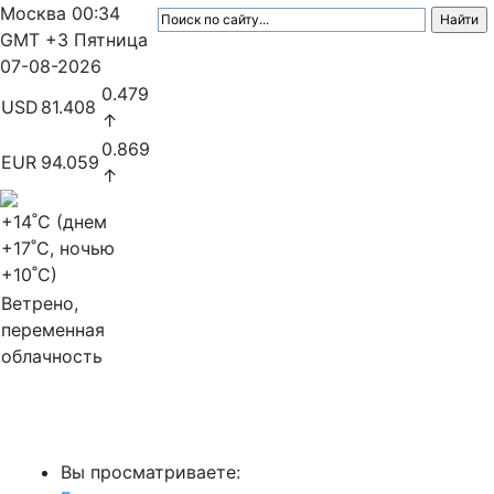
Москва
00:34
GMT +3
Пятница
07-08-2026
0.479
USD
81.408
↑
0.869
EUR
94.059
↑
+14
˚C (днем
+17
˚C, ночью
+10
˚C)
Ветрено,
переменная
облачность
МедиаПрофи
Вы просматриваете: