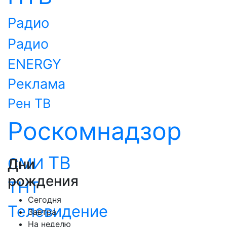
Радио
Радио
ENERGY
Реклама
Рен ТВ
Роскомнадзор
ТВ
СМИ
Дни
рождения
ТНТ
Сегодня
Телевидение
Завтра
На неделю