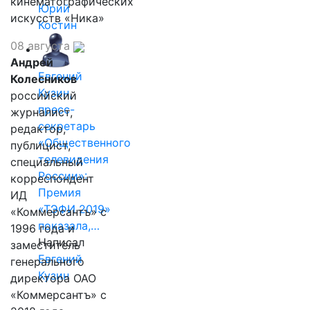
кинематографических
Юрий
искусств «Ника»
Костин
08 августа
Андрей
Евгений
Колесников
Кузин,
российский
пресс-
журналист,
секретарь
редактор,
«Общественного
публицист,
телевидения
специальный
России»:
корреспондент
Премия
ИД
«ТЭФИ 2019»
«Коммерсантъ» с
показала,…
1996 года и
Написал
заместитель
Евгений
генерального
Кузин
директора ОАО
«Коммерсантъ» с