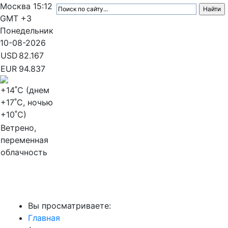
Москва
15:12
GMT +3
Понедельник
10-08-2026
USD
82.167
EUR
94.837
+14
˚C (днем
+17
˚C, ночью
+10
˚C)
Ветрено,
переменная
облачность
МедиаПрофи
Вы просматриваете:
Главная