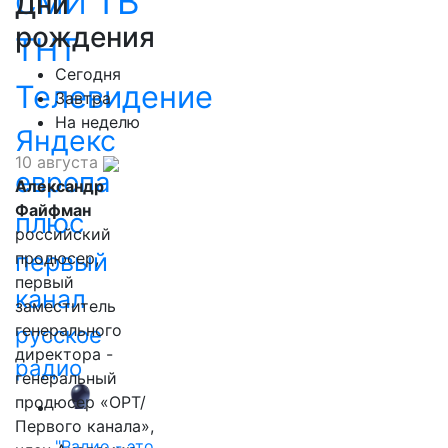
ТВ
СМИ
Дни
рождения
ТНТ
Сегодня
Телевидение
Завтра
На неделю
Яндекс
10 августа
европа
Александр
Файфман
плюс
российский
первый
продюсер,
первый
канал
заместитель
генерального
русское
директора -
радио
генеральный
продюсер «ОРТ/
Первого канала»,
"Радио - это