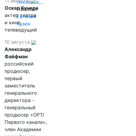
11 августа
показала,…
Оскар Кучера
Написал
актер театра
Евгений
и кино,
Кузин
телеведущий
10 августа
Александр
Файфман
российский
продюсер,
первый
заместитель
генерального
директора -
генеральный
продюсер «ОРТ/
Первого канала»,
член Академии