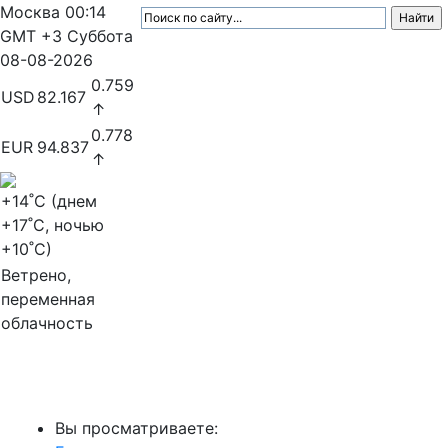
Москва
00:14
GMT +3
Суббота
08-08-2026
0.759
USD
82.167
↑
0.778
EUR
94.837
↑
+14
˚C (днем
+17
˚C, ночью
+10
˚C)
Ветрено,
переменная
облачность
МедиаПрофи
Вы просматриваете: