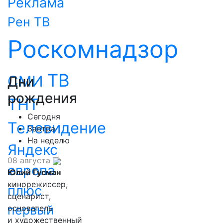
Реклама
Рен ТВ
Роскомнадзор
ТВ
СМИ
Дни
рождения
ТНТ
Сегодня
Телевидение
Завтра
На неделю
Яндекс
08 августа
европа
Юлий Гусман
кинорежиссер,
плюс
сценарист,
первый
основатель
и художественный