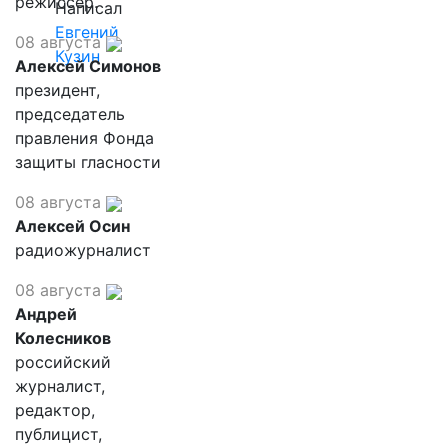
режиссер.
Написал
Евгений
08 августа
Кузин
Алексей Симонов
президент,
председатель
правления Фонда
защиты гласности
08 августа
Алексей Осин
радиожурналист
08 августа
Андрей
Колесников
российский
журналист,
редактор,
публицист,