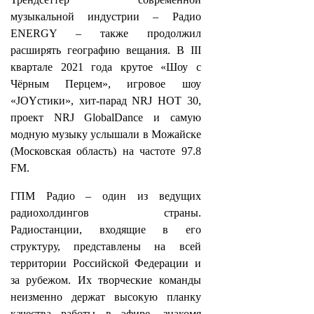
музыкальной индустрии – Радио
ENERGY – также продолжил
расширять географию вещания. В III
квартале 2021 года крутое «Шоу с
Чёрным Перцем», игровое шоу
«JOYстики», хит-парад NRJ HOT 30,
проект NRJ GlobalDance и самую
модную музыку услышали в Можайске
(Московская область) на частоте 97.8
FM.
ГПМ Радио – один из ведущих
радиохолдингов страны.
Радиостанции, входящие в его
структуру, представлены на всей
территории Российской Федерации и
за рубежом. Их творческие команды
неизменно держат высокую планку
качества работы в эфире, знакомя