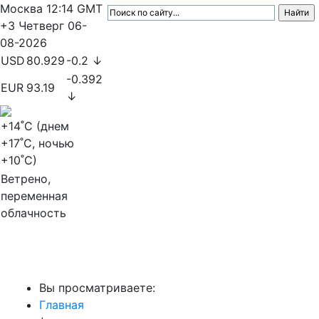
Москва
12:14
GMT
+3
Четверг
06-
08-2026
USD
80.929
-0.2 ↓
-0.392
EUR
93.19
↓
+14
˚C (днем
+17
˚C, ночью
+10
˚C)
Ветрено,
переменная
облачность
МедиаПрофи
Вы просматриваете:
Главная