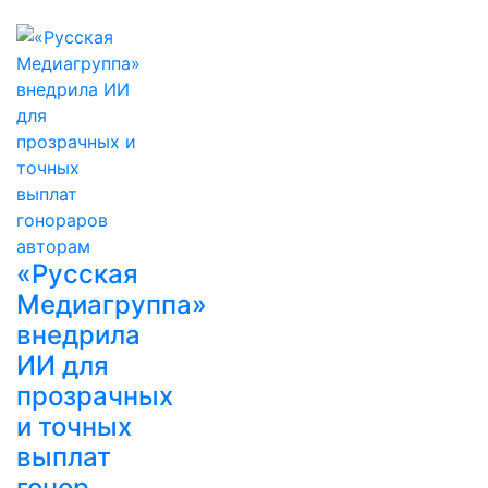
«Русская
Медиагруппа»
внедрила
ИИ для
прозрачных
и точных
выплат
гонор…