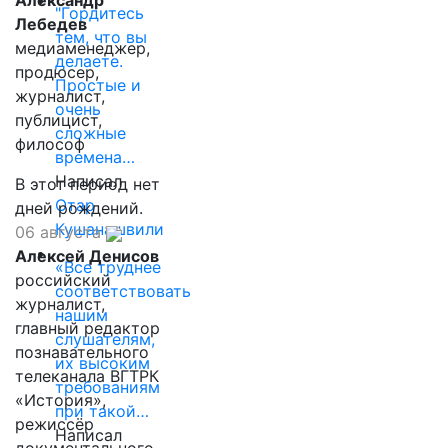
Александр
"Гордитесь
Лебедев
тем, что вы
медиаменеджер,
делаете.
продюсер,
Простые и
журналист,
очень
публицист,
сложные
философ
времена…
Написал
В этот период нет
Отар
дней рождений.
Кушанашвили
06 августа
Алексей Денисов
«Все труднее
российский
соответствовать
журналист,
нашим
главный редактор
слушателям,
познавательного
их высоким
телеканала ВГТРК
требованиям
«История»,
при такой…
режиссёр
Написал