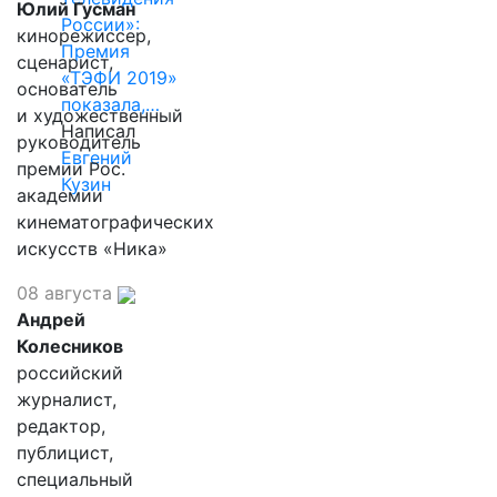
Юлий Гусман
России»:
кинорежиссер,
Премия
сценарист,
«ТЭФИ 2019»
основатель
показала,…
и художественный
Написал
руководитель
Евгений
премии Рос.
Кузин
академии
кинематографических
искусств «Ника»
08 августа
Андрей
Колесников
российский
журналист,
редактор,
публицист,
специальный