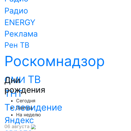
Радио
ENERGY
Реклама
Рен ТВ
Роскомнадзор
ТВ
СМИ
Дни
рождения
ТНТ
Сегодня
Телевидение
Завтра
На неделю
Яндекс
06 августа